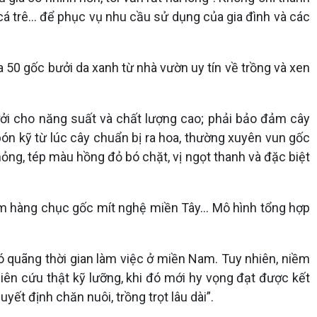
á trê... để phục vụ nhu cầu sử dụng của gia đình và các
 50 gốc bưởi da xanh từ nhà vườn uy tín về trồng và xen
ởi cho năng suất và chất lượng cao; phải bảo đảm cây
 bón kỹ từ lúc cây chuẩn bị ra hoa, thường xuyên vun gốc
mỏng, tép màu hồng đỏ bó chặt, vị ngọt thanh và đặc biệt
ệm hàng chục gốc mít nghệ miền Tây... Mô hình tổng hợp
có quãng thời gian làm việc ở miền Nam. Tuy nhiên, niềm
hiên cứu thật kỹ lưỡng, khi đó mới hy vọng đạt được kết
yết định chăn nuôi, trồng trọt lâu dài”.