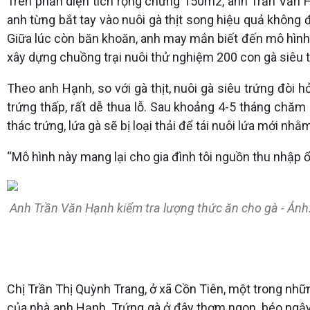
Trên phần diện tích rộng chừng 150m2, anh Trần Văn 
anh từng bắt tay vào nuôi gà thịt song hiệu quả không đ
Giữa lúc còn băn khoăn, anh may mắn biết đến mô hình 
xây dựng chuồng trại nuôi thử nghiệm 200 con gà siêu t
Theo anh Hạnh, so với gà thịt, nuôi gà siêu trứng đòi 
trứng thấp, rất dễ thua lỗ. Sau khoảng 4-5 tháng chăm 
thác trứng, lứa gà sẽ bị loại thải để tái nuôi lứa mới n
“Mô hình này mang lại cho gia đình tôi nguồn thu nhập ổn
Anh Trần Văn Hạnh kiểm tra lượng thức ăn cho gà - Ảnh:
Chị Trần Thị Quỳnh Trang, ở xã Cồn Tiên, một trong nhữ
của nhà anh Hạnh. Trứng gà ở đây thơm ngon, béo ngậy c