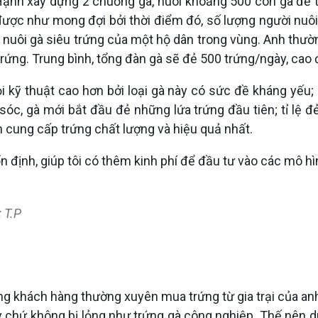
Hạnh xây dựng 2 chuồng gà, nuôi khoảng 500 con gà đẻ 
ược như mong đợi bởi thời điểm đó, số lượng người nuôi g
nuôi gà siêu trứng của một hộ dân trong vùng. Anh thườ
rứng. Trung bình, tổng đàn gà sẽ đẻ 500 trứng/ngày, cao
hỏi kỹ thuật cao hơn bởi loại gà này có sức đề kháng yếu;
sóc, gà mới bắt đầu đẻ những lứa trứng đầu tiên; tỉ lệ đ
hằm cung cấp trứng chất lượng và hiệu quả nhất.
 định, giúp tôi có thêm kinh phí để đầu tư vào các mô hìn
 T.P
ng khách hàng thường xuyên mua trứng từ gia trại của an
hứ không bị lỏng như trứng gà công nghiệp. Thế nên dù g