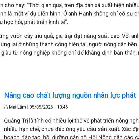
 cho hay: “Thời gian qua, trên địa bàn xã xuất hiện nhi
h là một ví dụ điển hình. Ở anh Hạnh không chỉ có sự ch
 học hỏi, phát triển kinh tế”.
g vườn cây trĩu quả, gia trại đạt năng suất cao. Với an
ng lại ở những thành công hiện tại, người nông dân bền 
 giàu từ nông nghiệp không chỉ để khẳng định bản thân,
Nâng cao chất lượng nguồn nhân lực phát 
Mai Lâm |
05/05/2026 - 10:46
Quảng Trị là tỉnh có nhiều lợi thế về phát triển nông 
nhiều hạn chế, chưa đáp ứng yêu cầu sản xuất. Xác đị
hoạch đào tạo, bồi dưỡng cán bộ Hội Nông dân các cấ