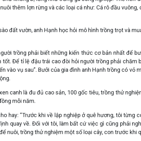
nuôi thêm lợn rừng và các loại cá như: Cá rô đầu vuông, c
sào đất vườn, anh Hạnh học hỏi mô hình trồng trọt và mua
gười trồng phải biết những kiến thức cơ bản nhất để bư
 tốt. Để tỉ lệ đậu trái cao đòi hỏi người trồng phải chăm
triển vào vụ sau”. Bưởi của gia đình anh Hạnh trồng có vỏ 
ộng.
xen canh là đu đủ cao sản, 100 gốc tiêu, trồng thử nghi
 đồng mỗi năm.
ho hay: “Trước khi về lập nghiệp ở quê hương, tôi từng 
ịnh quay về. Đối với tôi, làm bất cứ việc gì cũng phải ng
ể nuôi, trồng thử nghiệm một số loại cây, con trước khi qu