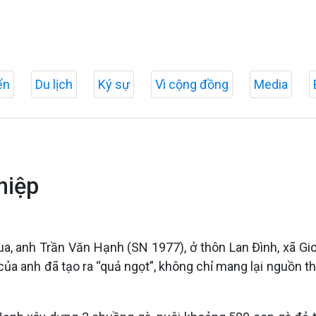
ển
Du lịch
Ký sự
Vì cộng đồng
Media
hiệp
a, anh Trần Văn Hạnh (SN 1977), ở thôn Lan Đình, xã Gio
h của anh đã tạo ra “quả ngọt”, không chỉ mang lại nguồn