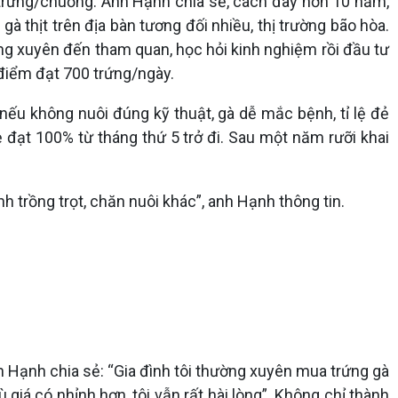
trứng/chuồng. Anh Hạnh chia sẻ, cách đây hơn 10 năm,
à thịt trên địa bàn tương đối nhiều, thị trường bão hòa.
ng xuyên đến tham quan, học hỏi kinh nghiệm rồi đầu tư
 điểm đạt 700 trứng/ngày.
 nếu không nuôi đúng kỹ thuật, gà dễ mắc bệnh, tỉ lệ đẻ
ẻ đạt 100% từ tháng thứ 5 trở đi. Sau một năm rưỡi khai
h trồng trọt, chăn nuôi khác”, anh Hạnh thông tin.
h Hạnh chia sẻ: “Gia đình tôi thường xuyên mua trứng gà
iá có nhỉnh hơn, tôi vẫn rất hài lòng”. Không chỉ thành