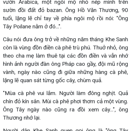
vườn Arabica, một ngôi mộ nhỏ nép mình trên
sườn đồi đất đỏ bazan. Ông Hồ Văn Thương, 90
tuổi, lặng lẽ chỉ tay về phía ngôi mộ rồi nói: "Ông
Tây Poilane nằm ở đó...".
Câu nói đưa ông trở về những năm tháng Khe Sanh
còn là vùng đồn điền cà phê trù phú. Thuở nhỏ, ông
theo cha mẹ làm thuê tại các đồn điền và vẫn nhớ
hình ảnh người đàn ông Pháp cao gầy, đội mũ rộng
vành, ngày nào cũng đi giữa những hàng cà phê,
lặng lẽ quan sát từng gốc cây, chùm quả.
"Mùa cà phê vui lắm. Người làm đông nghịt. Quả
chín đỏ kín sân. Mùi cà phê phơi thơm cả một vùng.
Ông Tây ngày nào cũng ra đồi xem cây...", ông
Thương nhớ lại.
Người dân Khe Sanh quen gọi ông là "ông Tây