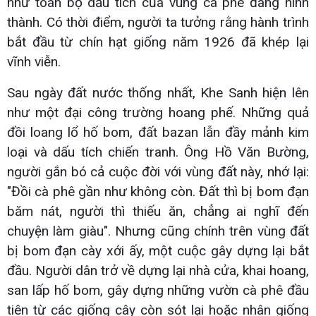
như toàn bộ dấu tích của vùng cà phê đang hình
thành. Có thời điểm, người ta tưởng rằng hành trình
bắt đầu từ chín hạt giống năm 1926 đã khép lại
vĩnh viễn.
Sau ngày đất nước thống nhất, Khe Sanh hiện lên
như một đại công trường hoang phế. Những quả
đồi loang lổ hố bom, đất bazan lẫn đầy mảnh kim
loại và dấu tích chiến tranh. Ông Hồ Văn Bường,
người gắn bó cả cuộc đời với vùng đất này, nhớ lại:
"Đồi cà phê gần như không còn. Đất thì bị bom đạn
băm nát, người thì thiếu ăn, chẳng ai nghĩ đến
chuyện làm giàu". Nhưng cũng chính trên vùng đất
bị bom đạn cày xới ấy, một cuộc gây dựng lại bắt
đầu. Người dân trở về dựng lại nhà cửa, khai hoang,
san lấp hố bom, gây dựng những vườn cà phê đầu
tiên từ các giống cây còn sót lại hoặc nhân giống