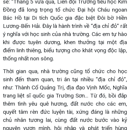
sẻ: “Tháng 5 vừa qua, Liên đội Trường tiểu học Kim
Đồng đã long trọng tổ chức Đại hội Cháu ngoan
Bác Hồ tại Di tích Quốc gia đặc biệt Đôi bờ Hiền
Lương-Bến Hải. Đây là hành trình về “địa chỉ đỏ” rất
ý nghĩa với học sinh của nhà trường. Các em tự hào
khi được tuyên dương, khen thưởng tại một địa
điểm linh thiêng, biểu tượng cho khát vọng độc lập,
thống nhất non sông.
Thời gian qua, nhà trường cũng tổ chức cho học
sinh đến tham quan, tri ân tại nhiều “địa chỉ đỏ”,
như: Thành Cổ Quảng Trị, địa đạo Vịnh Mốc, Nghĩa
trang liệt sĩ quốc gia Trường Sơn… Từ đó, bồi đắp
thêm tình yêu quê hương, đất nước cho các em,
quyết tâm rèn đức luyện tài, xứng đáng là những
chủ nhân tương lai, cùng đất nước bước vào kỷ
nguyên vươn mình, hội nhập và phát triển hùng