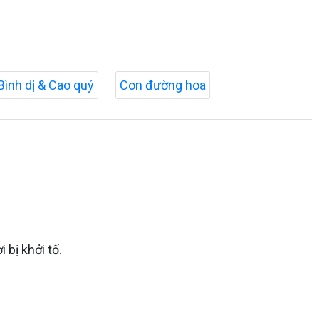
Bình dị & Cao quý
Con đường hoa
ị
 bị khởi tố.