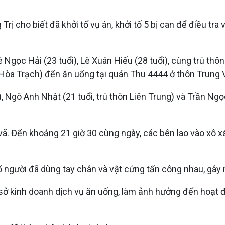
rị cho biết đã khởi tố vụ án, khởi tố 5 bị can để điều tra 
 Ngọc Hải (23 tuổi), Lê Xuân Hiếu (28 tuổi), cùng trú thô
ã Hòa Trạch) đến ăn uống tại quán Thu 4444 ở thôn Trung 
, Ngô Anh Nhật (21 tuổi, trú thôn Liên Trung) và Trần Ngọ
vã. Đến khoảng 21 giờ 30 cùng ngày, các bên lao vào xô x
ố người đã dùng tay chân và vật cứng tấn công nhau, gây m
cơ sở kinh doanh dịch vụ ăn uống, làm ảnh hưởng đến hoạt