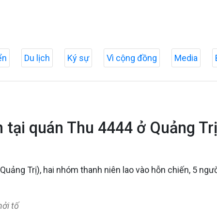
ển
Du lịch
Ký sự
Vì cộng đồng
Media
 tại quán Thu 4444 ở Quảng Tr
uảng Trị), hai nhóm thanh niên lao vào hỗn chiến, 5 người
ởi tố