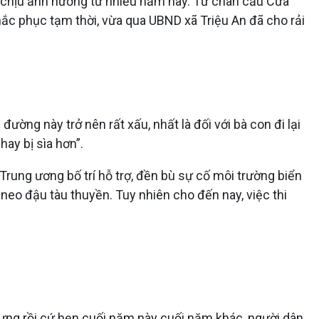
hải chịu ảnh hưởng từ nhiều năm nay. Từ chân cầu Cửa
hắc phục tạm thời, vừa qua UBND xã Triệu An đã cho rải
ờng này trở nên rất xấu, nhất là đối với bà con đi lại
hay bị sìa hơn”.
Trung ương bố trí hỗ trợ, đền bù sự cố môi trường biển
eo đậu tàu thuyền. Tuy nhiên cho đến nay, việc thi
nhưng rồi cứ hẹn cuối năm này cuối năm khác, người dân