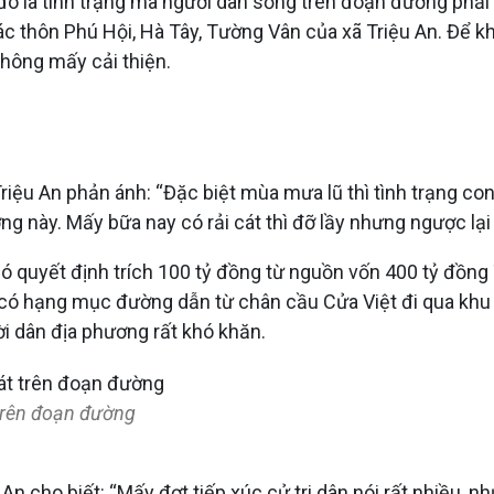
ượt – đó là tình trạng mà người dân sống trên đoạn đường p
ác thôn Phú Hội, Hà Tây, Tường Vân của xã Triệu An. Để k
không mấy cải thiện.
u An phản ánh: “Đặc biệt mùa mưa lũ thì tình trạng con đư
ng này. Mấy bữa nay có rải cát thì đỡ lầy nhưng ngược lại 
ó quyết định trích 100 tỷ đồng từ nguồn vốn 400 tỷ đồng 
có hạng mục đường dẫn từ chân cầu Cửa Việt đi qua khu n
ời dân địa phương rất khó khăn.
 trên đoạn đường
n cho biết: “Mấy đợt tiếp xúc cử tri dân nói rất nhiều, 