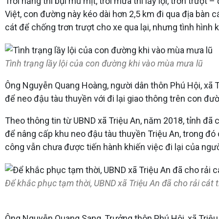
Trời nắng thì bụi mù mịt, trời mưa thì lầy lội, trơn tr
Việt, con đường này kéo dài hơn 2,5 km đi qua địa bàn c
cát để chống trơn trượt cho xe qua lại, nhưng tình hình 
Tình trạng lầy lội của con đường khi vào mùa mưa lũ
Ông Nguyễn Quang Hoàng, người dân thôn Phú Hội, xã Triệ
để neo đậu tàu thuyền với đi lại giao thông trên con đườ
Theo thông tin từ UBND xã Triệu An, năm 2018, tỉnh đã c
để nâng cấp khu neo đậu tàu thuyền Triệu An, trong đó 
công vẫn chưa được tiến hành khiến việc đi lại của ngư
Để khắc phục tạm thời, UBND xã Triệu An đã cho rải cát
Ông Nguyễn Quang Sang, Trưởng thôn Phú Hội, xã Triệu A