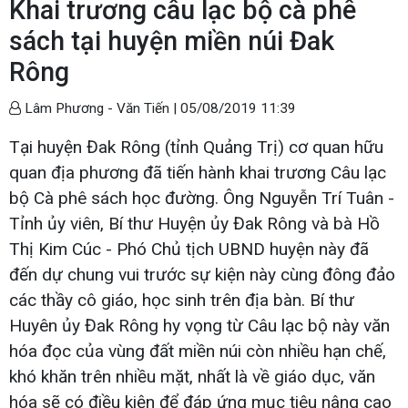
Khai trương câu lạc bộ cà phê
sách tại huyện miền núi Đak
Rông
Lâm Phương - Văn Tiến |
05/08/2019 11:39
Tại huyện Đak Rông (tỉnh Quảng Trị) cơ quan hữu
quan địa phương đã tiến hành khai trương Câu lạc
bộ Cà phê sách học đường. Ông Nguyễn Trí Tuân -
Tỉnh ủy viên, Bí thư Huyện ủy Đak Rông và bà Hồ
Thị Kim Cúc - Phó Chủ tịch UBND huyện này đã
đến dự chung vui trước sự kiện này cùng đông đảo
các thầy cô giáo, học sinh trên địa bàn. Bí thư
Huyên ủy Đak Rông hy vọng từ Câu lạc bộ này văn
hóa đọc của vùng đất miền núi còn nhiều hạn chế,
khó khăn trên nhiều mặt, nhất là về giáo dục, văn
hóa sẽ có điều kiện để đáp ứng mục tiêu nâng cao