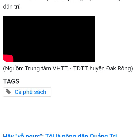
dân trí.
(Nguồn: Trung tâm VHTT - TDTT huyện Đak Rông)
TAGS
Cà phê sách
Hãy "vỗ ngực": Tôi là nông dân Quảng Trị