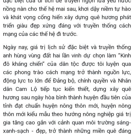
đặc biệt của di tích để truyền ngọn lửa yêu nước
nồng nàn cho thế hệ mai sau, khơi dậy niềm tự hào
và khát vọng cống hiến xây dựng quê hương phát
triển giàu đẹp xứng đáng với truyền thống cách
mạng của các thế hệ đi trước.
Ngày nay, giá trị lịch sử đặc biệt và truyền thống
anh hùng vùng đất hai lần vinh dự chọn làm “Kinh
đô kháng chiến” của dân tộc được tôi luyện qua
các phong trào cách mạng trở thành nguồn lực,
động lực to lớn để Đảng bộ, chính quyền và Nhân
dân Cam Lộ tiếp tục kiến thiết, dựng xây quê
hương sau ngày hòa bình thành huyện đầu tiên của
tỉnh đạt chuẩn huyện nông thôn mới, huyện nông
thôn mới kiểu mẫu theo hướng nông nghiệp giá trị
gia tăng cao gắn với cảnh quan môi trường sáng-
xanh-sạch - đẹp, trở thành những miền quê đáng