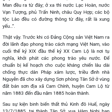
Man đều ra từ đây; ở xa thì nước Lạc Hoàn, nước
Vạn Tượng, phủ Trấn Ninh, châu Quy Hợp; các bộ
tộc Lào đều có đường thông từ đây, rất là xung
yếu...”.
Thật vậy. Trước khi có Đảng Cộng sản Việt Nam ra
đời lãnh đạo phong trào cách mạng Việt Nam, vào
cuối thế kỷ XIX đầu thế kỷ XX Cam Lộ là nơi tụ
nghĩa, khởi phát các phong trào yêu nước. Để
chuẩn bị kế hoạch cho cuộc kháng chiến lâu dài
chống thực dân Pháp xâm lược, triều đình nhà
Nguyễn đã cho xây dựng Sơn phòng Tân Sở ở vùng
đất bán sơn địa xã Cam Chính, huyện Cam Lộ từ
năm 1883 đến đầu năm 1885 hoàn thành.
Sau sự kiện binh biến thất thủ Kinh đô Huế, ngày
13/7/1885, tại thành Tân Sở, vua Hàm Nghi ban