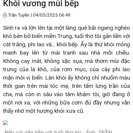
Khói vương mùi bếp
Trần Tuyền |
04/05/2025 06:49
Sinh ra và lớn lên tại một làng quê bãi ngang nghèo
khó bên bờ biển miền Trung, tuổi thơ tôi gắn liền với
cát trắng, phi lao và... khói bếp. Ấy là thứ khói mỏng
manh bay lên từ mái tranh sau nhà mỗi chiều.
Không cay mắt, không sặc sụa, mà thơm mùi đặc
trưng của lá khô, của rơm mục, của cây phi lao
mặn mòi vị biển. Làn khói ấy không chỉ nhuốm màu
thời gian trên mái tóc mẹ, trên tấm lưng trần của
cha, mà còn in sâu vào tâm khảm tôi, giờ đang ở
một nơi xa, với những bữa cơm đủ đầy nhưng vẫn
thấy nhớ một hương khói xưa cũ.
Bếp củi gắn liền với tuổi thơ tôi - Ảnh: TRẦN