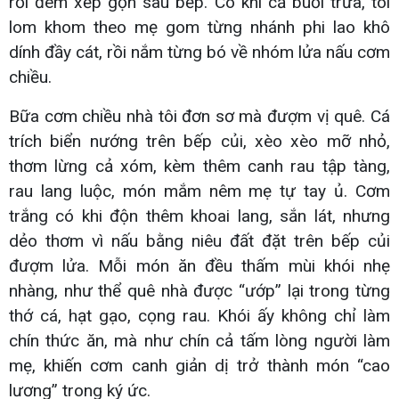
rồi đem xếp gọn sau bếp. Có khi cả buổi trưa, tôi
lom khom theo mẹ gom từng nhánh phi lao khô
dính đầy cát, rồi nắm từng bó về nhóm lửa nấu cơm
chiều.
Bữa cơm chiều nhà tôi đơn sơ mà đượm vị quê. Cá
trích biển nướng trên bếp củi, xèo xèo mỡ nhỏ,
thơm lừng cả xóm, kèm thêm canh rau tập tàng,
rau lang luộc, món mắm nêm mẹ tự tay ủ. Cơm
trắng có khi độn thêm khoai lang, sắn lát, nhưng
dẻo thơm vì nấu bằng niêu đất đặt trên bếp củi
đượm lửa. Mỗi món ăn đều thấm mùi khói nhẹ
nhàng, như thể quê nhà được “ướp” lại trong từng
thớ cá, hạt gạo, cọng rau. Khói ấy không chỉ làm
chín thức ăn, mà như chín cả tấm lòng người làm
mẹ, khiến cơm canh giản dị trở thành món “cao
lương” trong ký ức.