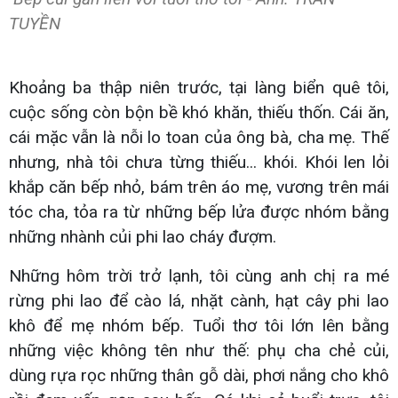
TUYỀN
Khoảng ba thập niên trước, tại làng biển quê tôi,
cuộc sống còn bộn bề khó khăn, thiếu thốn. Cái ăn,
cái mặc vẫn là nỗi lo toan của ông bà, cha mẹ. Thế
nhưng, nhà tôi chưa từng thiếu... khói. Khói len lỏi
khắp căn bếp nhỏ, bám trên áo mẹ, vương trên mái
tóc cha, tỏa ra từ những bếp lửa được nhóm bằng
những nhành củi phi lao cháy đượm.
Những hôm trời trở lạnh, tôi cùng anh chị ra mé
rừng phi lao để cào lá, nhặt cành, hạt cây phi lao
khô để mẹ nhóm bếp. Tuổi thơ tôi lớn lên bằng
những việc không tên như thế: phụ cha chẻ củi,
dùng rựa rọc những thân gỗ dài, phơi nắng cho khô