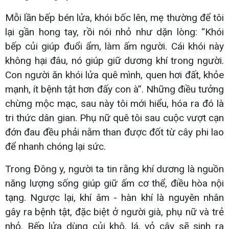
Mỗi lần bếp bén lửa, khói bốc lên, mẹ thường để tôi
lại gần hong tay, rồi nói nhỏ như dặn lòng: “Khói
bếp củi giúp đuổi ẩm, làm ấm người. Cái khói này
không hại đâu, nó giúp giữ dương khí trong người.
Con người ăn khói lửa quê mình, quen hơi đất, khỏe
mạnh, ít bệnh tật hơn đấy con à”. Những điều tưởng
chừng mộc mạc, sau này tôi mới hiểu, hóa ra đó là
tri thức dân gian. Phụ nữ quê tôi sau cuộc vượt cạn
đớn đau đều phải nằm than được đốt từ cây phi lao
để nhanh chóng lại sức.
Trong Đông y, người ta tin rằng khí dương là nguồn
năng lượng sống giúp giữ ấm cơ thể, điều hòa nội
tạng. Ngược lại, khí âm - hàn khí là nguyên nhân
gây ra bệnh tật, đặc biệt ở người già, phụ nữ và trẻ
nhỏ. Bếp lửa dùng củi khô, lá, vỏ cây sẽ sinh ra