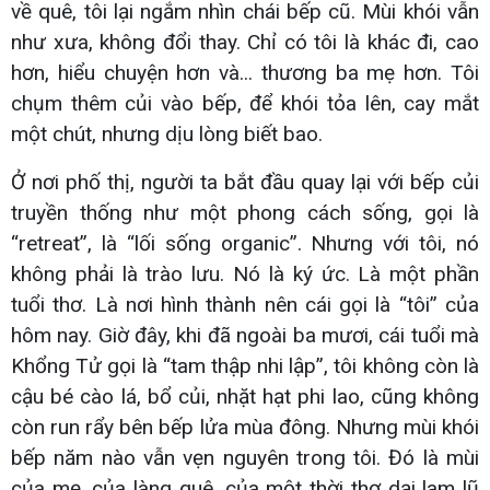
về quê, tôi lại ngắm nhìn chái bếp cũ. Mùi khói vẫn
như xưa, không đổi thay. Chỉ có tôi là khác đi, cao
hơn, hiểu chuyện hơn và... thương ba mẹ hơn. Tôi
chụm thêm củi vào bếp, để khói tỏa lên, cay mắt
một chút, nhưng dịu lòng biết bao.
Ở nơi phố thị, người ta bắt đầu quay lại với bếp củi
truyền thống như một phong cách sống, gọi là
“retreat”, là “lối sống organic”. Nhưng với tôi, nó
không phải là trào lưu. Nó là ký ức. Là một phần
tuổi thơ. Là nơi hình thành nên cái gọi là “tôi” của
hôm nay. Giờ đây, khi đã ngoài ba mươi, cái tuổi mà
Khổng Tử gọi là “tam thập nhi lập”, tôi không còn là
cậu bé cào lá, bổ củi, nhặt hạt phi lao, cũng không
còn run rẩy bên bếp lửa mùa đông. Nhưng mùi khói
bếp năm nào vẫn vẹn nguyên trong tôi. Đó là mùi
của mẹ, của làng quê, của một thời thơ dại lam lũ