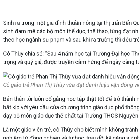
Sinh ra trong một gia đình thuần nông tại thị trấn Bến
sinh đam mê các bộ môn thể dục, thể thao, từng đạt nhiều
theo học ngành sư phạm và sau khi ra trường thì đều trở
Cô Thùy chia sẻ: “Sau 4 năm học tại Trường Đại học Thể
trọng và quý giá, được truyền cảm hứng để ngày càng t
Cô giáo trẻ Phan Thị Thùy vừa đạt danh hiệu vận động vi
Bản thân tôi luôn cố gắng học tập thật tốt để trở thàn
bắt kịp với yêu cầu của chương trình giáo dục phổ thông
dạy bộ môn giáo dục thể chất tại Trường THCS Nguyễn T
Là một giáo viên trẻ, cô Thùy cho biết mình không tránh
nghiệm từ đồng nghiệp và tự học, trau dồi kỹ năng sư 