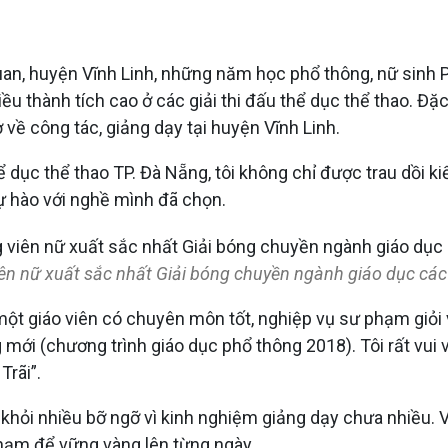
 Quan, huyện Vĩnh Linh, những năm học phổ thông, nữ sinh
 thành tích cao ở các giải thi đấu thể dục thể thao. Đặc 
 về công tác, giảng dạy tại huyện Vĩnh Linh.
 dục thể thao TP. Đà Nẵng, tôi không chỉ được trau dồi k
ự hào với nghề mình đã chọn.
ên nữ xuất sắc nhất Giải bóng chuyền ngành giáo dục các 
h một giáo viên có chuyên môn tốt, nghiệp vụ sư phạm giỏ
 mới (chương trình giáo dục phổ thông 2018). Tôi rất vui 
rãi”.
 khỏi nhiều bỡ ngỡ vì kinh nghiệm giảng dạy chưa nhiều. V
phạm để vững vàng lên từng ngày.