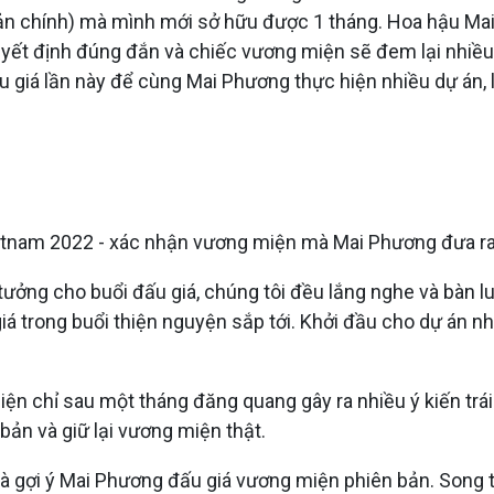
n chính) mà mình mới sở hữu được 1 tháng. Hoa hậu Mai
ết định đúng đắn và chiếc vương miện sẽ đem lại nhiều gi
 giá lần này để cùng Mai Phương thực hiện nhiều dự án, l
tnam 2022 - xác nhận vương miện mà Mai Phương đưa ra đấ
 tưởng cho buổi đấu giá, chúng tôi đều lắng nghe và bàn 
 trong buổi thiện nguyện sắp tới. Khởi đầu cho dự án nh
ện chỉ sau một tháng đăng quang gây ra nhiều ý kiến trái
bản và giữ lại vương miện thật.
à gợi ý Mai Phương đấu giá vương miện phiên bản. Song 