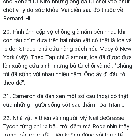
cho Robert Di Niro nhưng ông đã từ chối vào phút
chót vì lý do sức khỏe. Vai diễn sau đó thuộc về
Bernard Hill.
20. Hình ảnh cặp vợ chồng già nằm bên nhau khi
con tàu chìm dựa trên hai nhân vật có thật là Ida và
Isidor Straus, chủ cửa hàng bách hóa Macy ở New
York (Mỹ). Theo Tạp chí Glamour, Ida đã được đưa
lên xuồng cứu sinh nhưng bà từ chối và nói: "Chúng
tôi đã sống với nhau nhiều năm. Ông ấy đi đâu tôi
theo đó".
21. Cameron đã đan xen một số câu thoại có thật
của những người sống sót sau thảm họa Titanic.
22. Nhà vật lý thiên văn người Mỹ Neil deGrasse
Tyson từng chỉ ra bầu trời đêm mà Rose nhìn thấy
trong bản phim đầu tiên không đúng với thực tế