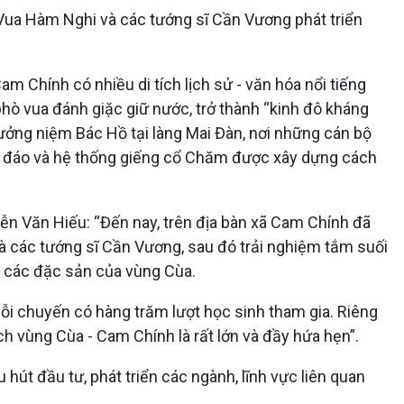
ờ Vua Hàm Nghi và các tướng sĩ Cần Vương phát triển
Chính có nhiều di tích lịch sử - văn hóa nổi tiếng
phò vua đánh giặc giữ nước, trở thành “kinh đô kháng
tưởng niệm Bác Hồ tại làng Mai Đàn, nơi những cán bộ
ộc đáo và hệ thống giếng cổ Chăm được xây dựng cách
n Văn Hiếu: “Đến nay, trên địa bàn xã Cam Chính đã
à các tướng sĩ Cần Vương, sau đó trải nghiệm tắm suối
g các đặc sản của vùng Cùa.
ỗi chuyến có hàng trăm lượt học sinh tham gia. Riêng
h vùng Cùa - Cam Chính là rất lớn và đầy hứa hẹn”.
 hút đầu tư, phát triển các ngành, lĩnh vực liên quan