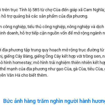
mại trên trục Tỉnh lộ 585 từ chợ Cùa đến giáp xã Cam Ngh
h hỗ trợ quảng bá các sản phẩm của địa phương.
 công nghiệp, tiểu thủ công nghiệp, nông nghiệp và dịch vụ
 kinh doanh, hỗ trợ tiếp cận nguồn vốn để mở rộng ngành 
i địa phương tập trung quy hoạch mở rộng trục đường từ 
, giếng Cây Bàng, giếng Ông Cây kết hợp với trồng sen, nuô
mô hình homestay; mô hình trải nghiệm thiên nhiên kết hợp
hế mạnh của địa phương như gạo Cùa, gà Cùa, tiêu Cùa, gia
yễn Văn Hà cho biết thêm.
Bức ảnh hàng trăm nghìn người hành hương