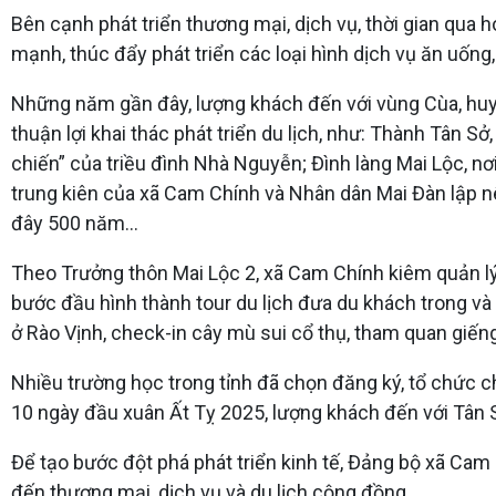
Bên cạnh phát triển thương mại, dịch vụ, thời gian qua 
mạnh, thúc đẩy phát triển các loại hình dịch vụ ăn uống, v
Những năm gần đây, lượng khách đến với vùng Cùa, huyệ
thuận lợi khai thác phát triển du lịch, như: Thành Tân 
chiến” của triều đình Nhà Nguyễn; Đình làng Mai Lộc, n
trung kiên của xã Cam Chính và Nhân dân Mai Đàn lập n
đây 500 năm...
Theo Trưởng thôn Mai Lộc 2, xã Cam Chính kiêm quản l
bước đầu hình thành tour du lịch đưa du khách trong v
ở Rào Vịnh, check-in cây mù sui cổ thụ, tham quan giế
Nhiều trường học trong tỉnh đã chọn đăng ký, tổ chức c
10 ngày đầu xuân Ất Tỵ 2025, lượng khách đến với Tân S
Để tạo bước đột phá phát triển kinh tế, Đảng bộ xã Cam C
đến thương mại, dịch vụ và du lịch cộng đồng.