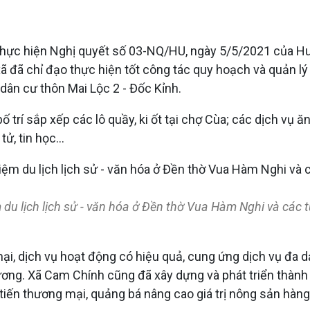
hực hiện Nghị quyết số 03-NQ/HU, ngày 5/5/2021 của Huy
xã đã chỉ đạo thực hiện tốt công tác quy hoạch và quản 
dân cư thôn Mai Lộc 2 - Đốc Kỉnh.
trí sắp xếp các lô quầy, ki ốt tại chợ Cùa; các dịch vụ ăn 
ử, tin học...
 du lịch lịch sử - văn hóa ở Đền thờ Vua Hàm Nghi và các
ại, dịch vụ hoạt động có hiệu quả, cung ứng dịch vụ đa d
 phương. Xã Cam Chính cũng đã xây dựng và phát triển th
ến thương mại, quảng bá nâng cao giá trị nông sản hàng