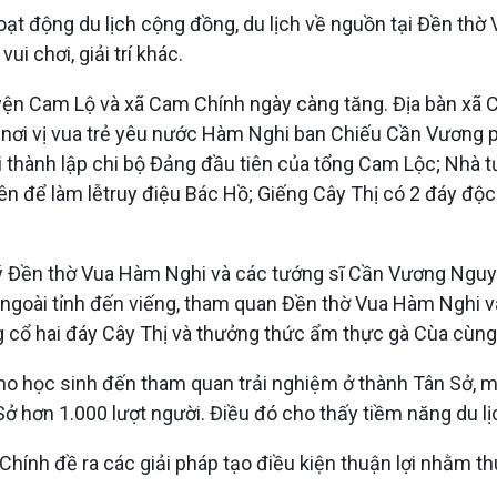
hoạt động du lịch cộng đồng, du lịch về nguồn tại Đền th
ui chơi, giải trí khác.
n Cam Lộ và xã Cam Chính ngày càng tăng. Địa bàn xã Cam 
Sở, nơi vị vua trẻ yêu nước Hàm Nghi ban Chiếu Cần Vương 
ơi thành lập chi bộ Đảng đầu tiên của tổng Cam Lộc; Nhà 
ên để làm lễtruy điệu Bác Hồ; Giếng Cây Thị có 2 đáy đ
ý Đền thờ Vua Hàm Nghi và các tướng sĩ Cần Vương Nguyễ
à ngoài tỉnh đến viếng, tham quan Đền thờ Vua Hàm Nghi v
ng cổ hai đáy Cây Thị và thưởng thức ẩm thực gà Cùa cùn
ho học sinh đến tham quan trải nghiệm ở thành Tân Sở, m
ở hơn 1.000 lượt người. Điều đó cho thấy tiềm năng du lịc
hính đề ra các giải pháp tạo điều kiện thuận lợi nhằm thu