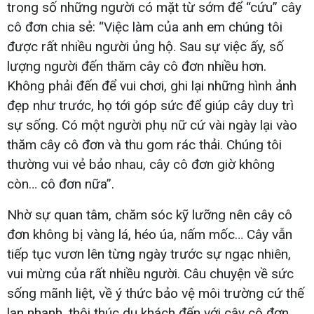
trong số những người có mặt từ sớm để “cứu” cây
cô đơn chia sẻ: “Việc làm của anh em chúng tôi
được rất nhiều người ủng hộ. Sau sự việc ấy, số
lượng người đến thăm cây cô đơn nhiều hơn.
Không phải đến để vui chơi, ghi lại những hình ảnh
đẹp như trước, họ tới góp sức để giúp cây duy trì
sự sống. Có một người phụ nữ cứ vài ngày lại vào
thăm cây cô đơn và thu gom rác thải. Chúng tôi
thường vui vẻ bảo nhau, cây cô đơn giờ không
còn… cô đơn nữa”.
Nhờ sự quan tâm, chăm sóc kỹ lưỡng nên cây cô
đơn không bị vàng lá, héo úa, nấm mốc… Cây vẫn
tiếp tục vươn lên từng ngày trước sự ngạc nhiên,
vui mừng của rất nhiều người. Câu chuyện về sức
sống mãnh liệt, về ý thức bảo vệ môi trường cứ thế
lan nhanh, thôi thúc du khách đến với cây cô đơn