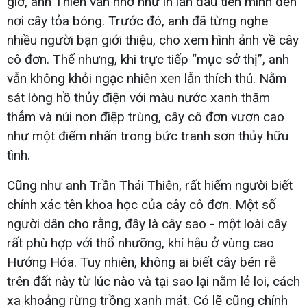
giờ, anh Thiên vẫn nhớ như in lần đầu tiên mình đến
nơi cây tỏa bóng. Trước đó, anh đã từng nghe
nhiều người bạn giới thiệu, cho xem hình ảnh về cây
cô đơn. Thế nhưng, khi trực tiếp “mục sở thị”, anh
vẫn không khỏi ngạc nhiên xen lẫn thích thú. Nằm
sát lòng hồ thủy điện với màu nước xanh thăm
thẳm và núi non điệp trùng, cây cô đơn vươn cao
như một điểm nhấn trong bức tranh sơn thủy hữu
tình.
Cũng như anh Trần Thái Thiên, rất hiếm người biết
chính xác tên khoa học của cây cô đơn. Một số
người dân cho rằng, đây là cây sao - một loài cây
rất phù hợp với thổ nhưỡng, khí hậu ở vùng cao
Hướng Hóa. Tuy nhiên, không ai biết cây bén rễ
trên đất này từ lúc nào và tại sao lại nằm lẻ loi, cách
xa khoảng rừng trồng xanh mát. Có lẽ cũng chính