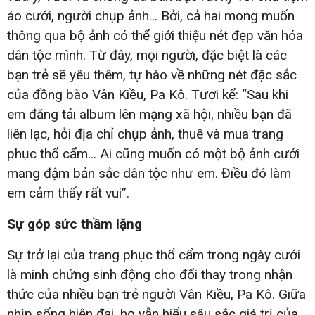
áo cưới, người chụp ảnh... Bởi, cả hai mong muốn
thông qua bộ ảnh có thể giới thiệu nét đẹp văn hóa
dân tộc mình. Từ đây, mọi người, đặc biệt là các
bạn trẻ sẽ yêu thêm, tự hào về những nét đặc sắc
của đồng bào Vân Kiều, Pa Kô. Tươi kể: “Sau khi
em đăng tải album lên mạng xã hội, nhiều bạn đã
liên lạc, hỏi địa chỉ chụp ảnh, thuê và mua trang
phục thổ cẩm... Ai cũng muốn có một bộ ảnh cưới
mang đậm bản sắc dân tộc như em. Điều đó làm
em cảm thấy rất vui”.
Sự góp sức thầm lặng
Sự trở lại của trang phục thổ cẩm trong ngày cưới
là minh chứng sinh động cho đổi thay trong nhận
thức của nhiều bạn trẻ người Vân Kiều, Pa Kô. Giữa
nhịp sống hiện đại, họ vẫn hiểu sâu sắc giá trị của