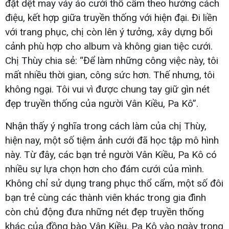
đặt dệt may váy áo cưới thổ cẩm theo hướng cách
điệu, kết hợp giữa truyền thống với hiện đại. Đi liền
với trang phục, chị còn lên ý tưởng, xây dựng bối
cảnh phù hợp cho album và không gian tiệc cưới.
Chị Thùy chia sẻ: “Để làm những công việc này, tôi
mất nhiều thời gian, công sức hơn. Thế nhưng, tôi
không ngại. Tôi vui vì được chung tay giữ gìn nét
đẹp truyền thống của người Vân Kiều, Pa Kô”.
Nhận thấy ý nghĩa trong cách làm của chị Thùy,
hiện nay, một số tiệm ảnh cưới đã học tập mô hình
này. Từ đây, các bạn trẻ người Vân Kiều, Pa Kô có
nhiều sự lựa chọn hơn cho đám cưới của mình.
Không chỉ sử dụng trang phục thổ cẩm, một số đôi
bạn trẻ cùng các thành viên khác trong gia đình
còn chủ động đưa những nét đẹp truyền thống
khác của đồng bào Vân Kiều, Pa Kô vào ngày trọng