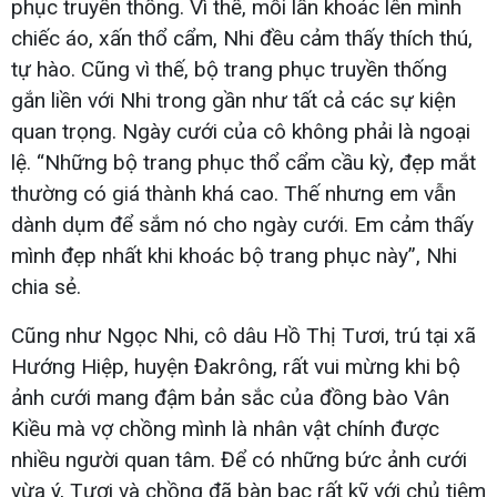
phục truyền thống. Vì thế, mỗi lần khoác lên mình
chiếc áo, xấn thổ cẩm, Nhi đều cảm thấy thích thú,
tự hào. Cũng vì thế, bộ trang phục truyền thống
gắn liền với Nhi trong gần như tất cả các sự kiện
quan trọng. Ngày cưới của cô không phải là ngoại
lệ. “Những bộ trang phục thổ cẩm cầu kỳ, đẹp mắt
thường có giá thành khá cao. Thế nhưng em vẫn
dành dụm để sắm nó cho ngày cưới. Em cảm thấy
mình đẹp nhất khi khoác bộ trang phục này”, Nhi
chia sẻ.
Cũng như Ngọc Nhi, cô dâu Hồ Thị Tươi, trú tại xã
Hướng Hiệp, huyện Đakrông, rất vui mừng khi bộ
ảnh cưới mang đậm bản sắc của đồng bào Vân
Kiều mà vợ chồng mình là nhân vật chính được
nhiều người quan tâm. Để có những bức ảnh cưới
vừa ý, Tươi và chồng đã bàn bạc rất kỹ với chủ tiệm