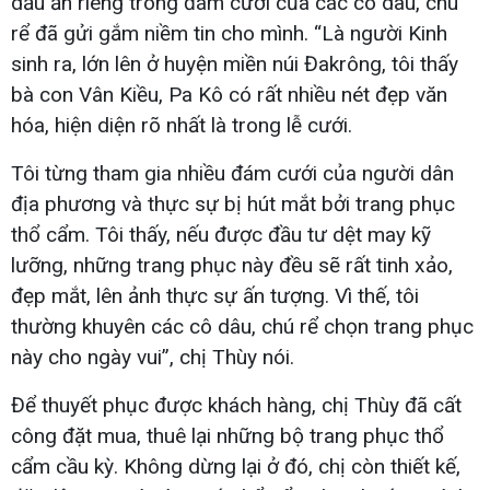
dấu ấn riêng trong đám cưới của các cô dâu, chú
rể đã gửi gắm niềm tin cho mình. “Là người Kinh
sinh ra, lớn lên ở huyện miền núi Đakrông, tôi thấy
bà con Vân Kiều, Pa Kô có rất nhiều nét đẹp văn
hóa, hiện diện rõ nhất là trong lễ cưới.
Tôi từng tham gia nhiều đám cưới của người dân
địa phương và thực sự bị hút mắt bởi trang phục
thổ cẩm. Tôi thấy, nếu được đầu tư dệt may kỹ
lưỡng, những trang phục này đều sẽ rất tinh xảo,
đẹp mắt, lên ảnh thực sự ấn tượng. Vì thế, tôi
thường khuyên các cô dâu, chú rể chọn trang phục
này cho ngày vui”, chị Thùy nói.
Để thuyết phục được khách hàng, chị Thùy đã cất
công đặt mua, thuê lại những bộ trang phục thổ
cẩm cầu kỳ. Không dừng lại ở đó, chị còn thiết kế,