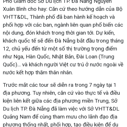
Phó Giám đốc Sở Du lịch TP. Đà Nẵng Nguyễn
Xuân Bình cho hay: Căn cứ theo hướng dẫn của Bộ
VHTT&DL, Thành phố đã ban hành kế hoạch và
phối hợp với các ban, ngành liên quan phổ biến các
nội dung, đón khách trong thời gian tới. Dự kiến,
khách quốc tế sẽ đến Đà Nẵng bắt đầu trong tháng
12, chủ yếu đến từ một số thị trường trọng điểm
như Nga, Hàn Quốc, Nhật Bản, Đài Loan (Trung
Quốc)… và khách người Việt cư trú ở nước ngoài về
nước kết hợp thăm thân nhân.
Trước mắt các tour sẽ diễn ra trong 7 ngày tại 1
địa phương. Tuy nhiên, căn cứ vào thực tế và điều
kiện liên kết giữa các địa phương miền Trung, Sở
Du lịch TP. Đà Nẵng đã làm việc với Sở VHTT&DL
Quảng Nam để cùng tham mưu cho lãnh đạo địa
phương thống nhất, phối hợp, tạo điều kiện để du