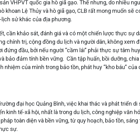
di sản VHPVT quốc gia hò giã gạo. Thế nhưng, do nhiều ng
hò khoan Lệ Thủy và hò giã gạo, CLB rất mong muốn sẽ có
lịch sử khác của địa phương.
 cần khảo sát, đánh giá và có một chiến lược thực sự dà
ng chính trị, cộng đồng du lịch và người dân, không xem đ
 đứng đầu, bởi nếu người “cầm lái” phải thực sự tâm huyế
 và bảo đảm tính bền vững. Cần tập huấn, bồi dưỡng, chia
rách nhiệm của mình trong bảo tồn, phát huy “kho báu” của
Trường đại học Quảng Bình, việc khai thác và phát triển 
riển kinh tế-xã hội, nhất là trong du lịch, công nghiệp vă
ải pháp toàn diện và bền vững, từ quy hoạch, bảo tồn, sán
thực sự.