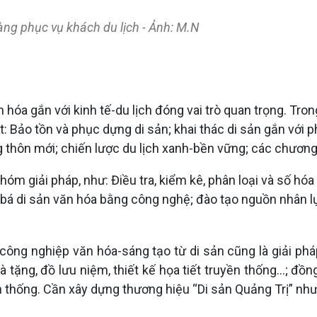
àng phục vụ khách du lịch - Ảnh: M.N
n hóa gắn với kinh tế-du lịch đóng vai trò quan trọng. Tron
: Bảo tồn và phục dựng di sản; khai thác di sản gắn với ph
ng thôn mới; chiến lược du lịch xanh-bền vững; các chương
hóm giải pháp, như: Điều tra, kiểm kê, phân loại và số hóa 
á di sản văn hóa bằng công nghệ; đào tạo nguồn nhân lực
công nghiệp văn hóa-sáng tạo từ di sản cũng là giải pháp
 tặng, đồ lưu niệm, thiết kế họa tiết truyền thống…; đồn
n thống. Cần xây dựng thương hiệu “Di sản Quảng Trị” nh