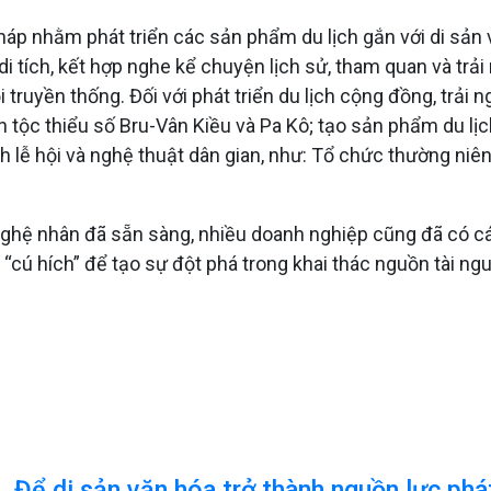
háp nhằm phát triển các sản phẩm du lịch gắn với di sản v
di tích, kết hợp nghe kể chuyện lịch sử, tham quan và trải
hội truyền thống. Đối với phát triển du lịch cộng đồng, tr
 tộc thiểu số Bru-Vân Kiều và Pa Kô; tạo sản phẩm du lị
lễ hội và nghệ thuật dân gian, như: Tổ chức thường niên c
ghệ nhân đã sẵn sàng, nhiều doanh nghiệp cũng đã có cá
t “cú hích” để tạo sự đột phá trong khai thác nguồn tài n
Để di sản văn hóa trở thành nguồn lực phát 