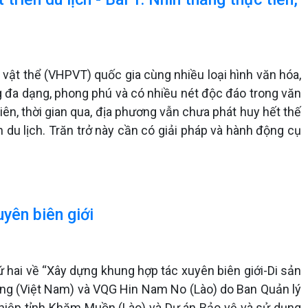
i vật thể (VHPVT) quốc gia cùng nhiều loại hình văn hóa,
g đa dạng, phong phú và có nhiều nét độc đáo trong văn
ên, thời gian qua, địa phương vẫn chưa phát huy hết thế
 du lịch. Trăn trở này cần có giải pháp và hành động cụ
uyên biên giới
hứ hai về “Xây dựng khung hợp tác xuyên biên giới-Di sản
ng (Việt Nam) và VQG Hin Nam No (Lào) do Ban Quản lý
iệp tỉnh Khăm Muồn (Lào) và Dự án Bảo vệ và sử dụng