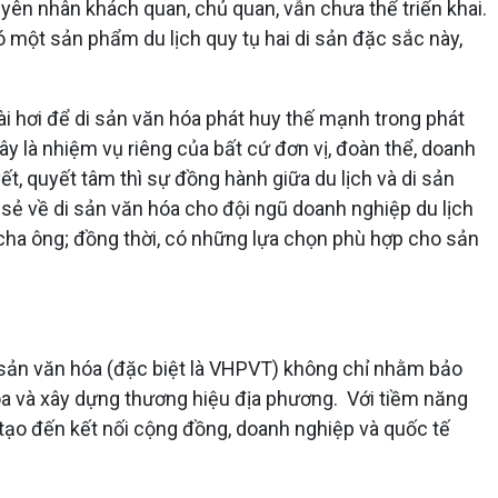
uyên nhân khách quan, chủ quan, vẫn chưa thể triển khai.
 một sản phẩm du lịch quy tụ hai di sản đặc sắc này,
i hơi để di sản văn hóa phát huy thế mạnh trong phát
ây là nhiệm vụ riêng của bất cứ đơn vị, đoàn thể, doanh
t, quyết tâm thì sự đồng hành giữa du lịch và di sản
 sẻ về di sản văn hóa cho đội ngũ doanh nghiệp du lịch
 cha ông; đồng thời, có những lựa chọn phù hợp cho sản
di sản văn hóa (đặc biệt là VHPVT) không chỉ nhằm bảo
n hóa và xây dựng thương hiệu địa phương. Với tiềm năng
g tạo đến kết nối cộng đồng, doanh nghiệp và quốc tế