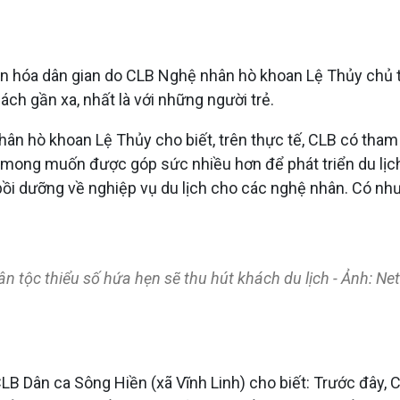
 văn hóa dân gian do CLB Nghệ nhân hò khoan Lệ Thủy chủ
ách gần xa, nhất là với những người trẻ.
 hò khoan Lệ Thủy cho biết, trên thực tế, CLB có tham g
ất mong muốn được góp sức nhiều hơn để phát triển du lị
 bồi dưỡng về nghiệp vụ du lịch cho các nghệ nhân. Có nh
 tộc thiểu số hứa hẹn sẽ thu hút khách du lịch - Ảnh: Net
ân ca Sông Hiền (xã Vĩnh Linh) cho biết: Trước đây, CLB 