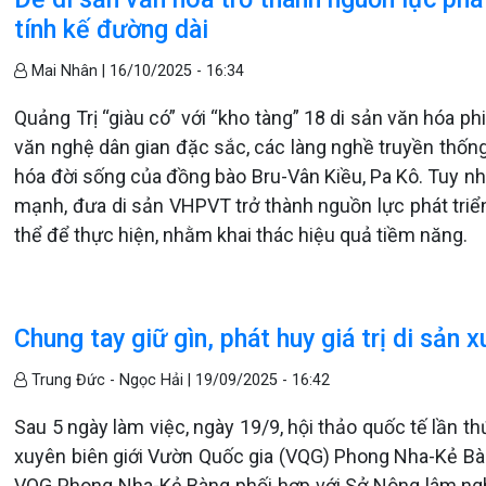
tính kế đường dài
Mai Nhân |
16/10/2025 - 16:34
Quảng Trị “giàu có” với “kho tàng” 18 di sản văn hóa ph
văn nghệ dân gian đặc sắc, các làng nghề truyền thốn
hóa đời sống của đồng bào Bru-Vân Kiều, Pa Kô. Tuy nhi
mạnh, đưa di sản VHPVT trở thành nguồn lực phát triển
thể để thực hiện, nhằm khai thác hiệu quả tiềm năng.
Chung tay giữ gìn, phát huy giá trị di sản x
Trung Đức - Ngọc Hải |
19/09/2025 - 16:42
Sau 5 ngày làm việc, ngày 19/9, hội thảo quốc tế lần t
xuyên biên giới Vườn Quốc gia (VQG) Phong Nha-Kẻ Bà
VQG Phong Nha-Kẻ Bàng phối hợp với Sở Nông lâm ngh