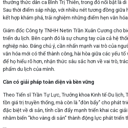
thưởng thức dân ca Bình Trị Thiên, trong đó nổi bật là 
Sau thời điểm sáp nhập, với nhiều nét tương đồng giữa 
kết hợp khám phá, trải nghiệm những điểm hẹn văn hóa-
Giám đốc Công ty TNHH Netin Trần Xuân Cương cho biết,
triển du lịch. Bên cạnh đó là sự chung tay của cả hệ thố
nghiệp nào. Đáng chú ý, cần nhấn mạnh vai trò của người
văn hóa mới có thể thành công, hài hòa giữa các yếu tố
để họ hiểu rõ hơn, nhận thức sâu sắc hơn về vai trò, t
phẩm du lịch của mình.
Cần có giải pháp toàn diện và bền vững
Theo Tiến sĩ Trần Tự Lực, Trưởng khoa Kinh tế-Du lịch, 
tồn giá trị truyền thống, mà còn là "đòn bẩy" cho phát t
đặc biệt về di sản, tỉnh cần đẩy mạnh triển khai các gi
nhằm biến “kho vàng di sản” thành động lực phát triển 