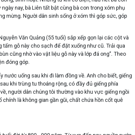
ngày nay, bà Liên tất bật cùng bà con trong xóm phụ
cũng mừng. Người dân sinh sống ở xóm thì góp sức, góp
h Nguyễn Văn Quảng (55 tuổi) sắp xếp gọn lại các cột và
ững tấm gỗ này cho sạch để đặt xuống như cũ. Trải qua
n cũng nhờ vào vật liệu gỗ này và lớp đá ong”. Theo
yện đóng góp.
y nước uống sau khi đi làm đồng về. Anh cho biết, giếng
au khi trùng tu thoáng rộng, có đầy đủ giếng phía
g về, người dân chúng tôi thường vào khu vực giếng ngồi
ổ chính là không gian gần gũi, chất chứa hồn cốt quê