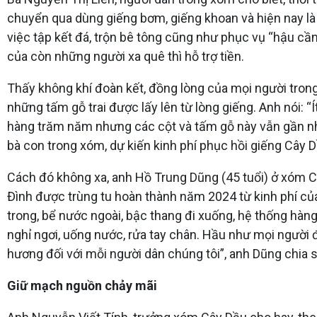
chuyển qua dùng giếng bơm, giếng khoan và hiện nay là
việc tập kết đá, trộn bê tông cũng như phục vụ “hậu cầ
của còn những người xa quê thì hỗ trợ tiền.
Thấy không khí đoàn kết, đồng lòng của mọi người trong 
những tấm gỗ trai được lấy lên từ lòng giếng. Anh nói: 
hàng trăm năm nhưng các cột và tấm gỗ này vẫn gần như
bà con trong xóm, dự kiến kinh phí phục hồi giếng Cây
Cách đó không xa, anh Hồ Trung Dũng (45 tuổi) ở xóm Câ
Đình được trùng tu hoàn thành năm 2024 từ kinh phí của
trong, bể nước ngoài, bậc thang đi xuống, hệ thống hàng
nghỉ ngơi, uống nước, rửa tay chân. Hầu như mọi người 
hương đối với mỗi người dân chúng tôi”, anh Dũng chia s
Giữ mạch nguồn chảy mãi