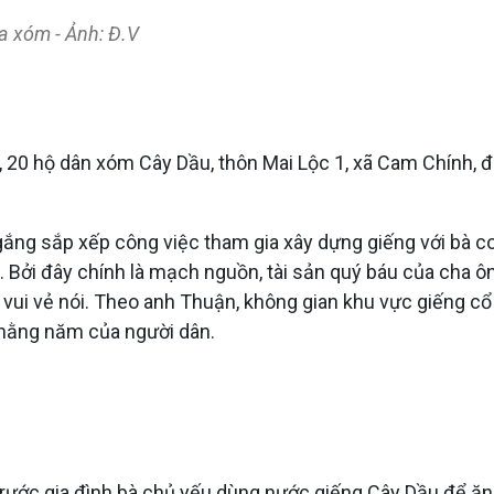
a xóm - Ảnh: Đ.V
, 20 hộ dân xóm Cây Dầu, thôn Mai Lộc 1, xã Cam Chính, đ
ng sắp xếp công việc tham gia xây dựng giếng với bà con
. Bởi đây chính là mạch nguồn, tài sản quý báu của cha ô
 vui vẻ nói. Theo anh Thuận, không gian khu vực giếng c
t hằng năm của người dân.
 trước gia đình bà chủ yếu dùng nước giếng Cây Dầu để ăn 