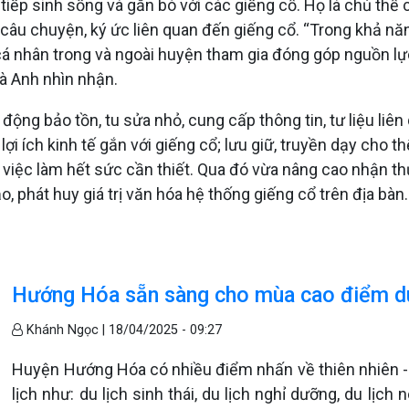
iếp sinh sống và gắn bó với các giếng cổ. Họ là chủ thể c
hững câu chuyện, ký ức liên quan đến giếng cổ. “Trong khả 
cá nhân trong và ngoài huyện tham gia đóng góp nguồn lực
bà Anh nhìn nhận.
động bảo tồn, tu sửa nhỏ, cung cấp thông tin, tư liệu liê
 lợi ích kinh tế gắn với giếng cổ; lưu giữ, truyền dạy cho 
à việc làm hết sức cần thiết. Qua đó vừa nâng cao nhận th
o, phát huy giá trị văn hóa hệ thống giếng cổ trên địa bàn.
Hướng Hóa sẵn sàng cho mùa cao điểm du
Khánh Ngọc |
18/04/2025 - 09:27
Huyện Hướng Hóa có nhiều điểm nhấn về thiên nhiên - lị
lịch như: du lịch sinh thái, du lịch nghỉ dưỡng, du lịch