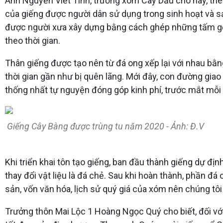
Anh Nguyễn Viết Tính, trưởng xóm Cây Dầu cho hay, theo
của giếng được người dân sử dụng trong sinh hoạt và s
được người xưa xây dựng bằng cách ghép những tấm gỗ t
theo thời gian.
Thân giếng được tạo nên từ đá ong xếp lại với nhau bằn
thời gian gần như bị quên lãng. Mới đây, con đường giao 
thống nhất tự nguyện đóng góp kinh phí, trước mắt mỗi h
Giếng Cây Bàng được trùng tu năm 2020 - Ảnh: Đ.V
Khi triển khai tôn tạo giếng, ban đầu thành giếng dự đị
thay đổi vật liệu là đá chẻ. Sau khi hoàn thành, phần đá
sản, vốn văn hóa, lịch sử quý giá của xóm nên chúng tôi
Trưởng thôn Mai Lộc 1 Hoàng Ngọc Quý cho biết, đối với