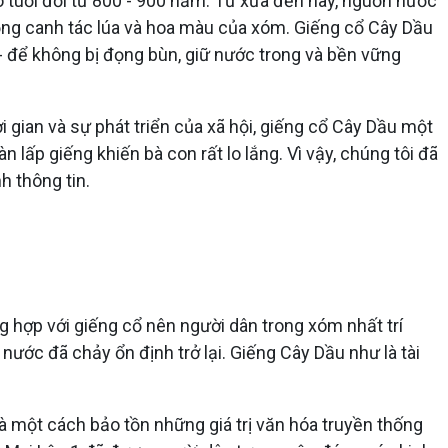
ó tuổi đời từ 800 - 900 năm. Từ xưa đến nay, nguồn nước
ồng canh tác lúa và hoa màu của xóm. Giếng cổ Cây Dầu
 để không bị đọng bùn, giữ nước trong và bền vững
gian và sự phát triển của xã hội, giếng cổ Cây Dầu một
 lấp giếng khiến bà con rất lo lắng. Vì vậy, chúng tôi đã
h thông tin.
g hợp với giếng cổ nên người dân trong xóm nhất trí
 nước đã chảy ổn định trở lại. Giếng Cây Dầu như là tài
à một cách bảo tồn những giá trị văn hóa truyền thống