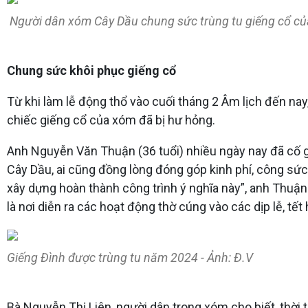
Người dân xóm Cây Dầu chung sức trùng tu giếng cổ củ
Chung sức khôi phục giếng cổ
Từ khi làm lễ động thổ vào cuối tháng 2 Âm lịch đến nay
chiếc giếng cổ của xóm đã bị hư hỏng.
Anh Nguyễn Văn Thuận (36 tuổi) nhiều ngày nay đã cố gắ
Cây Dầu, ai cũng đồng lòng đóng góp kinh phí, công sức
xây dựng hoàn thành công trình ý nghĩa này”, anh Thuận
là nơi diễn ra các hoạt động thờ cúng vào các dịp lễ, tế
Giếng Đình được trùng tu năm 2024 - Ảnh: Đ.V
Bà Nguyễn Thị Liên, người dân trong xóm cho biết, thời