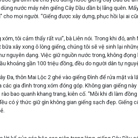
 dùng nước máy nên giếng Cây Dầu dần bị lãng quên. Mấy 
n” cho mọi người. “Giếng được xây dựng, phục hồi lại ai 
xóm, tôi cảm thấy rất vui”, bà Liên nói. Trong khi đó, an
“Ít bữa xây xong ô lòng giếng, chúng tôi sẽ vệ sinh lại nh
 nguyên dạng. Việc giữ nguồn nước trong, không đọng bù
 Dầu khoảng gần 100 triệu đồng, đều do người dân tự ngu
y Đa, thôn Mai Lộc 2 ghé vào giếng Đình để rửa mặt và lấ
 các gia đình trong xóm đóng góp. Không gian giếng này s
 rào bao quanh khang trang, kiên cố. “Mỗi khi đi làm đồn
đều có ý thức giữ gìn không gian giếng sạch đẹp. Giếng c
ẻ.