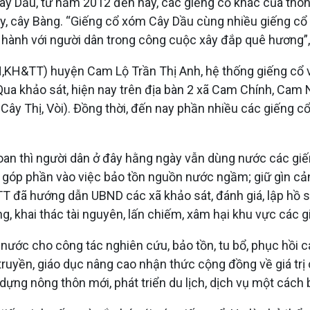
Cây Dầu, từ năm 2012 đến nay, các giếng cổ khác của thô
Cây, cây Bàng. “Giếng cổ xóm Cây Dầu cùng nhiều giếng c
hành với người dân trong công cuộc xây đắp quê hương”,
H,KH&TT) huyện Cam Lộ Trần Thị Anh, hệ thống giếng cổ
Qua khảo sát, hiện nay trên địa bàn 2 xã Cam Chính, Cam 
 Cây Thị, Vòi). Đồng thời, đến nay phần nhiều các giếng c
an thì người dân ở đây hằng ngày vẫn dùng nước các giếng
 góp phần vào việc bảo tồn nguồn nước ngầm; giữ gìn cản
T đã hướng dẫn UBND các xã khảo sát, đánh giá, lập hồ sơ 
, khai thác tài nguyên, lấn chiếm, xâm hại khu vực các g
ước cho công tác nghiên cứu, bảo tồn, tu bổ, phục hồi 
truyền, giáo dục nâng cao nhận thức cộng đồng về giá trị
y dựng nông thôn mới, phát triển du lịch, dịch vụ một cách