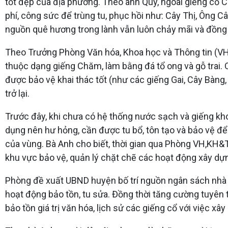
tốt đẹp của địa phương. Theo anh Quý, ngoài giếng cổ 
phí, công sức để trùng tu, phục hồi như: Cây Thị, Ông 
nguồn quê hương trong lành vẫn luôn chảy mãi và đồng 
Theo Trưởng Phòng Văn hóa, Khoa học và Thông tin (V
thuộc dạng giếng Chăm, làm bằng đá tổ ong và gỗ trai. 
được bảo vệ khai thác tốt (như các giếng Gai, Cây Bàng,
trở lại.
Trước đây, khi chưa có hệ thống nước sạch và giếng kho
dụng nên hư hỏng, cần được tu bổ, tôn tạo và bảo vệ để
của vùng. Bà Anh cho biết, thời gian qua Phòng VH,KH&T
khu vực bảo vệ, quản lý chặt chẽ các hoạt động xây dựng
Phòng đề xuất UBND huyện bố trí nguồn ngân sách nhà n
hoạt động bảo tồn, tu sửa. Đồng thời tăng cường tuyên 
bảo tồn giá trị văn hóa, lịch sử các giếng cổ với việc xâ