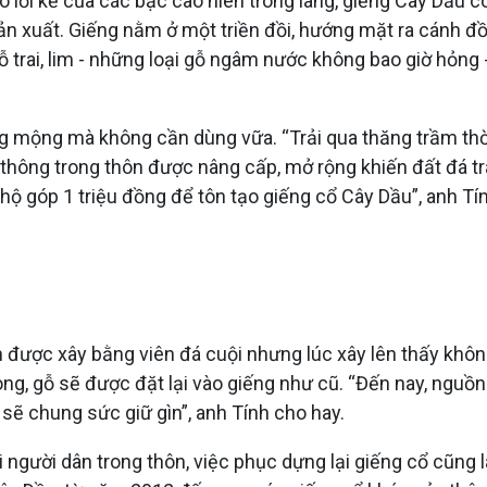
 lời kể của các bậc cao niên trong làng, giếng Cây Dầu c
ản xuất. Giếng nằm ở một triền đồi, hướng mặt ra cánh đ
rai, lim - những loại gỗ ngâm nước không bao giờ hỏng -
g mộng mà không cần dùng vữa. “Trải qua thăng trầm thời 
thông trong thôn được nâng cấp, mở rộng khiến đất đá tràn
ộ góp 1 triệu đồng để tôn tạo giếng cổ Cây Dầu”, anh Tín
nh được xây bằng viên đá cuội nhưng lúc xây lên thấy khôn
 ong, gỗ sẽ được đặt lại vào giếng như cũ. “Đến nay, nguồn
 sẽ chung sức giữ gìn”, anh Tính cho hay.
 người dân trong thôn, việc phục dựng lại giếng cổ cũng l