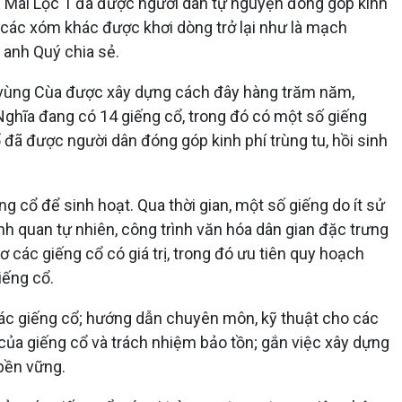
n Mai Lộc 1 đã được người dân tự nguyện đóng góp kinh
ổ các xóm khác được khơi dòng trở lại như là mạch
 anh Quý chia sẻ.
 vùng Cùa được xây dựng cách đây hàng trăm năm,
Nghĩa đang có 14 giếng cổ, trong đó có một số giếng
ổ đã được người dân đóng góp kinh phí trùng tu, hồi sinh
 cổ để sinh hoạt. Qua thời gian, một số giếng do ít sử
h quan tự nhiên, công trình văn hóa dân gian đặc trưng
các giếng cổ có giá trị, trong đó ưu tiên quy hoạch
iếng cổ.
các giếng cổ; hướng dẫn chuyên môn, kỹ thuật cho các
 của giếng cổ và trách nhiệm bảo tồn; gắn việc xây dựng
 bền vững.