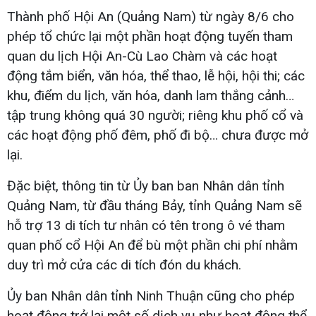
Thành phố Hội An (Quảng Nam) từ ngày 8/6 cho
phép tổ chức lại một phần hoạt động tuyến tham
quan du lịch Hội An-Cù Lao Chàm và các hoạt
động tắm biển, văn hóa, thể thao, lễ hội, hội thi; các
khu, điểm du lịch, văn hóa, danh lam thắng cảnh…
tập trung không quá 30 người; riêng khu phố cổ và
các hoạt động phố đêm, phố đi bộ… chưa được mở
lại.
Đặc biệt, thông tin từ Ủy ban ban Nhân dân tỉnh
Quảng Nam, từ đầu tháng Bảy, tỉnh Quảng Nam sẽ
hỗ trợ 13 di tích tư nhân có tên trong ô vé tham
quan phố cổ Hội An để bù một phần chi phí nhằm
duy trì mở cửa các di tích đón du khách.
Ủy ban Nhân dân tỉnh Ninh Thuận cũng cho phép
hoạt động trở lại một số dịch vụ như hoạt động thể