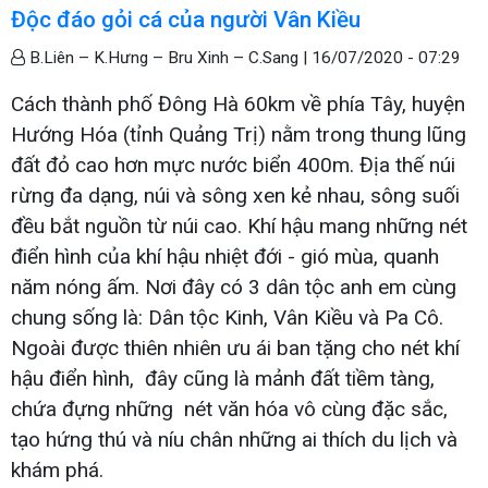
Độc đáo gỏi cá của người Vân Kiều
B.Liên – K.Hưng – Bru Xinh – C.Sang |
16/07/2020 - 07:29
Cách thành phố Đông Hà 60km về phía Tây, huyện
Hướng Hóa (tỉnh Quảng Trị) nằm trong thung lũng
đất đỏ cao hơn mực nước biển 400m. Địa thế núi
rừng đa dạng, núi và sông xen kẻ nhau, sông suối
đều bắt nguồn từ núi cao. Khí hậu mang những nét
điển hình của khí hậu nhiệt đới - gió mùa, quanh
năm nóng ấm. Nơi đây có 3 dân tộc anh em cùng
chung sống là: Dân tộc Kinh, Vân Kiều và Pa Cô.
Ngoài được thiên nhiên ưu ái ban tặng cho nét khí
hậu điển hình, đây cũng là mảnh đất tiềm tàng,
chứa đựng những nét văn hóa vô cùng đặc sắc,
tạo hứng thú và níu chân những ai thích du lịch và
khám phá.