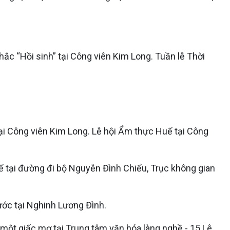
hắc “Hồi sinh” tại Công viên Kim Long. Tuần lễ Thời
ại Công viên Kim Long. Lễ hội Ẩm thực Huế tại Công
ế tại đường đi bộ Nguyễn Đình Chiểu, Trục không gian
ước tại Nghinh Lương Đình.
một giấc mơ tại Trung tâm văn hóa làng nghề - 15 Lê