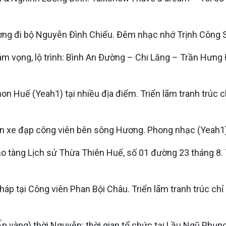
ờng đi bộ Nguyễn Đình Chiểu. Đêm nhạc nhớ Trịnh Công 
âm vọng, lộ trình: Bình An Đường – Chi Lăng – Trần Hư
n Huế (Yeah1) tại nhiều địa điểm. Triển lãm tranh trúc c
yến xe đạp công viên bên sông Hương. Phong nhạc (Yeah1
o tàng Lịch sử Thừa Thiên Huế, số 01 đường 23 tháng 8. 
pháp tại Công viên Phan Bội Châu. Triển lãm tranh trúc c
Ấn vàng) thời Nguyễn: thời gian tổ chức tại Lầu Ngũ Phụ