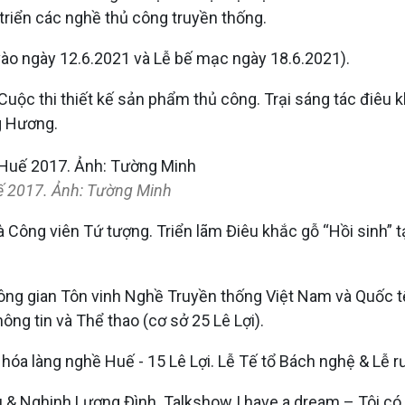
 triển các nghề thủ công truyền thống.
 vào ngày 12.6.2021 và Lễ bế mạc ngày 18.6.2021).
uộc thi thiết kế sản phẩm thủ công. Trại sáng tác điêu k
ng Hương.
uế 2017. Ảnh: Tường Minh
 Công viên Tứ tượng. Triển lãm Điêu khắc gỗ “Hồi sinh” t
hông gian Tôn vinh Nghề Truyền thống Việt Nam và Quốc t
ng tin và Thể thao (cơ sở 25 Lê Lợi).
 hóa làng nghề Huế - 15 Lê Lợi. Lễ Tế tổ Bách nghệ & Lễ r
 & Nghinh Lương Đình. Talkshow I have a dream – Tôi có 