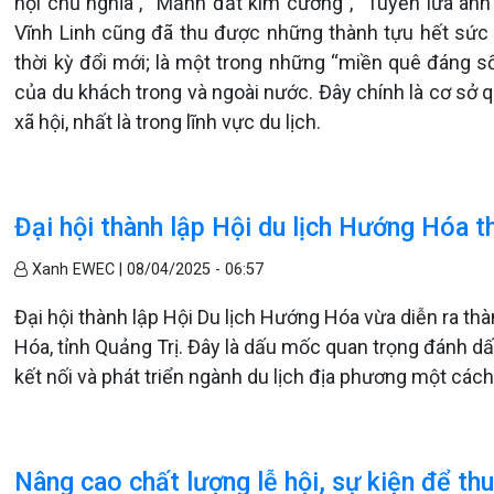
hội chủ nghĩa”, “Mảnh đất kim cương”, “Tuyến lửa anh 
Vĩnh Linh cũng đã thu được những thành tựu hết sức
thời kỳ đổi mới; là một trong những “miền quê đáng s
của du khách trong và ngoài nước. Đây chính là cơ sở qu
xã hội, nhất là trong lĩnh vực du lịch.
Đại hội thành lập Hội du lịch Hướng Hóa 
Xanh EWEC |
08/04/2025 - 06:57
Đại hội thành lập Hội Du lịch Hướng Hóa vừa diễn ra th
Hóa, tỉnh Quảng Trị. Đây là dấu mốc quan trọng đánh dấ
kết nối và phát triển ngành du lịch địa phương một các
Nâng cao chất lượng lễ hội, sự kiện để thu