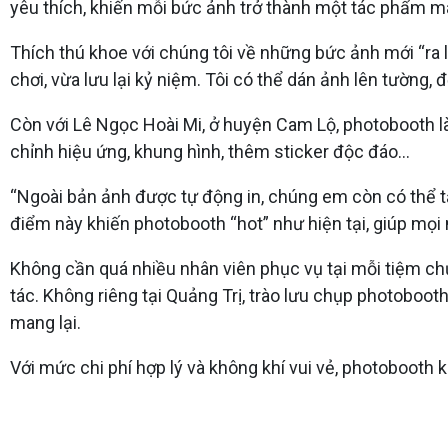
yêu thích, khiến mỗi bức ảnh trở thành một tác phẩm m
Thích thú khoe với chúng tôi về những bức ảnh mới “ra l
chơi, vừa lưu lại kỷ niệm. Tôi có thể dán ảnh lên tường
Còn với Lê Ngọc Hoài Mi, ở huyện Cam Lộ, photobooth 
chỉnh hiệu ứng, khung hình, thêm sticker độc đáo...
“Ngoài bản ảnh được tự động in, chúng em còn có thể tả
điểm này khiến photobooth “hot” như hiện tại, giúp mọi
Không cần quá nhiều nhân viên phục vụ tại mỗi tiệm chụp
tác. Không riêng tại Quảng Trị, trào lưu chụp photoboot
mang lại.
Với mức chi phí hợp lý và không khí vui vẻ, photobooth