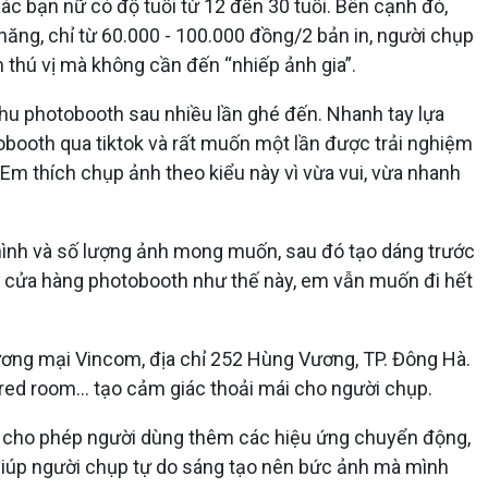
ác bạn nữ có độ tuổi từ 12 đến 30 tuổi. Bên cạnh đó,
hăng, chỉ từ 60.000 - 100.000 đồng/2 bản in, người chụp
 thú vị mà không cần đến “nhiếp ảnh gia”.
ihu photobooth sau nhiều lần ghé đến. Nhanh tay lựa
obooth qua tiktok và rất muốn một lần được trải nghiệm
Em thích chụp ảnh theo kiểu này vì vừa vui, vừa nhanh
 hình và số lượng ảnh mong muốn, sau đó tạo dáng trước
g cửa hàng photobooth như thế này, em vẫn muốn đi hết
hương mại Vincom, địa chỉ 252 Hùng Vương, TP. Đông Hà.
ed room... tạo cảm giác thoải mái cho người chụp.
AR cho phép người dùng thêm các hiệu ứng chuyển động,
 giúp người chụp tự do sáng tạo nên bức ảnh mà mình