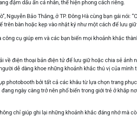
ang đậm dấu ấn cá nhân, thể hiện phong cách riêng.
ò”, Nguyễn Bảo Thắng, ở TP. Đông Hà cùng bạn gái nói: “Có
, để trên bàn hoặc kẹp vào nhật ký như một cách để lưu gi
là công cụ giúp em và các bạn biến mọi khoảnh khắc thà
i về điện thoại bản điện tử để lưu giữ hoặc chia sẻ ảnh 
 người dễ dàng khoe những khoảnh khắc thú vị của mình t
 photobooth bởi tất cả các khâu từ lựa chọn trang phục, n
h đang ngày càng trở nên phổ biến trong giới trẻ ở khắp n
 không chỉ giúp ghi lại những khoảnh khắc đáng nhớ mà cò