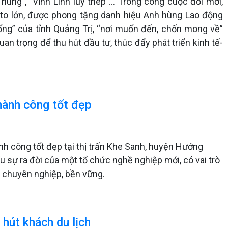
hùng”, “Vĩnh Linh lũy thép”... Trong công cuộc đổi mới,
 to lớn, được phong tặng danh hiệu Anh hùng Lao động
ống” của tỉnh Quảng Trị, “nơi muốn đến, chốn mong về”
an trọng để thu hút đầu tư, thúc đẩy phát triển kinh tế-
thành công tốt đẹp
ành công tốt đẹp tại thị trấn Khe Sanh, huyện Hướng
u sự ra đời của một tổ chức nghề nghiệp mới, có vai trò
h chuyên nghiệp, bền vững.
 hút khách du lịch