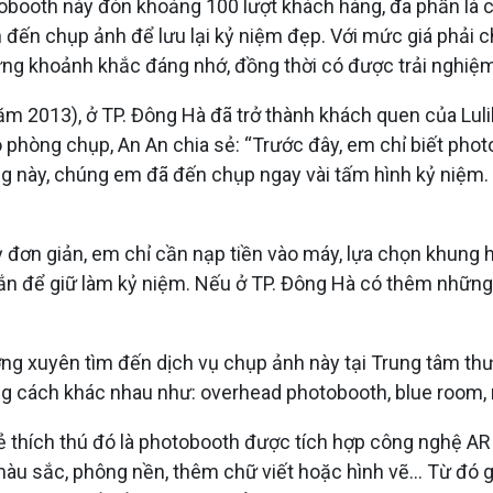
tobooth này đón khoảng 100 lượt khách hàng, đa phần là c
 đến chụp ảnh để lưu lại kỷ niệm đẹp. Với mức giá phải c
ững khoảnh khắc đáng nhớ, đồng thời có được trải nghiệm
ăm 2013), ở TP. Đông Hà đã trở thành khách quen của Lul
phòng chụp, An An chia sẻ: “Trước đây, em chỉ biết phot
g này, chúng em đã đến chụp ngay vài tấm hình kỷ niệm. 
ỳ đơn giản, em chỉ cần nạp tiền vào máy, lựa chọn khung
xắn để giữ làm kỷ niệm. Nếu ở TP. Đông Hà có thêm nhữn
ường xuyên tìm đến dịch vụ chụp ảnh này tại Trung tâm t
g cách khác nhau như: overhead photobooth, blue room, r
rẻ thích thú đó là photobooth được tích hợp công nghệ 
 màu sắc, phông nền, thêm chữ viết hoặc hình vẽ... Từ đó