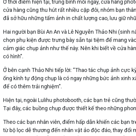
Ở thời điểm hiện tại, trung bình mỗi ngày, cửa hàng pho
cửa hàng cũng thu hút rất nhiều cặp đôi, nhóm bạn thân
đã sở hữu những tấm ảnh in chất lượng cao, lưu giữ nh
Hai người bạn Bùi An An và Lê Nguyễn Thảo Nhi (sinh n
chọn phụ kiện được trưng bày sẵn tại tiệm để mang vào 
cảm giác chụp ảnh như thế này. Nên khi biết về cửa hàn
có hình”.
Ở bên cạnh Thảo Nhi tiếp lời: “Thao tác chụp ảnh cực k
ống kính tự động chụp là có ngay những bức ảnh xinh 
để có thêm trải nghiệm”.
Hiện tại, ngoài Lulihu photobooth, các bạn trẻ cũng th
Tại đây, các buồng chụp được thiết kế theo những phon
Theo các bạn nhân viên, điểm hấp dẫn khiến các bạn t
từ bộ lọc dễ thương đến nhân vật ảo độc đáo, thay đổi