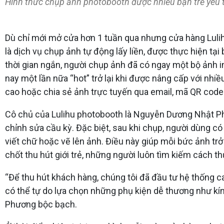
Hình thức chụp ảnh photobooth được nhiều bạn trẻ yêu t
Dù chỉ mới mở cửa hơn 1 tuần qua nhưng cửa hàng Lulih
là dịch vụ chụp ảnh tự động lấy liền, được thực hiện tạ
thời gian ngắn, người chụp ảnh đã có ngay một bộ ảnh in
nay một lần nữa “hot” trở lại khi được nâng cấp với nhi
cao hoặc chia sẻ ảnh trực tuyến qua email, mã QR code
Cô chủ của Lulihu photobooth là Nguyễn Dương Nhật Ph
chỉnh sửa cầu kỳ. Đặc biệt, sau khi chụp, người dùng c
viết chữ hoặc vẽ lên ảnh. Điều này giúp mỗi bức ảnh tr
chốt thu hút giới trẻ, những người luôn tìm kiếm cách t
“Để thu hút khách hàng, chúng tôi đã đầu tư hệ thống cam
có thể tự do lựa chọn những phụ kiện dễ thương như kín
Phương bộc bạch.