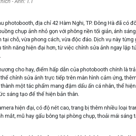
hích - Ảnh: T.T
u photobooth, địa chỉ 42 Hàm Nghi, TP. Đông Hà đã có đ
i buồng chụp ảnh nhỏ gọn với phông nền tối giản, ánh sáng
 tại chỗ, vừa phong cách, vừa độc đáo. Dịch vụ này từng 
ều tính năng hiện đại hơn, từ việc chỉnh sửa ảnh ngay lập 
.
ương cho hay, điểm hấp dẫn của photobooth chính là trả
ó thể chỉnh sửa ảnh trực tiếp trên màn hình cảm ứng, thêm
ở thành một tác phẩm mang đậm dấu ấn cá nhân, thể hiện p
hức sáng tạo để thể hiện bản thân.
era hiện đại, có độ nét cao, trang bị thêm nhiều loại tra
h mắt, mũ hay gấu bông tại phòng chụp, thoải mái sáng t