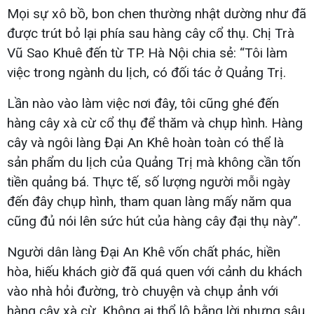
Mọi sự xô bồ, bon chen thường nhật dường như đã
được trút bỏ lại phía sau hàng cây cổ thụ. Chị Trà
Vũ Sao Khuê đến từ TP. Hà Nội chia sẻ: “Tôi làm
việc trong ngành du lịch, có đối tác ở Quảng Trị.
Lần nào vào làm việc nơi đây, tôi cũng ghé đến
hàng cây xà cừ cổ thụ để thăm và chụp hình. Hàng
cây và ngôi làng Đại An Khê hoàn toàn có thể là
sản phẩm du lịch của Quảng Trị mà không cần tốn
tiền quảng bá. Thực tế, số lượng người mỗi ngày
đến đây chụp hình, tham quan làng mấy năm qua
cũng đủ nói lên sức hút của hàng cây đại thụ này”.
Người dân làng Đại An Khê vốn chất phác, hiền
hòa, hiếu khách giờ đã quá quen với cảnh du khách
vào nhà hỏi đường, trò chuyện và chụp ảnh với
hàng cây xà cừ. Không ai thổ lộ bằng lời nhưng sâu