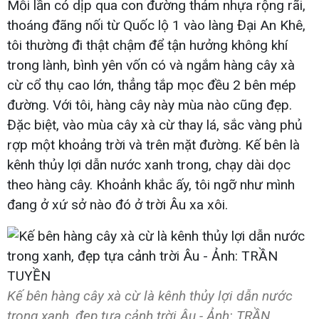
Mỗi lần có dịp qua con đường thảm nhựa rộng rãi,
thoáng đãng nối từ Quốc lộ 1 vào làng Đại An Khê,
tôi thường đi thật chậm để tận hưởng không khí
trong lành, bình yên vốn có và ngắm hàng cây xà
cừ cổ thụ cao lớn, thẳng tắp mọc đều 2 bên mép
đường. Với tôi, hàng cây này mùa nào cũng đẹp.
Đặc biệt, vào mùa cây xà cừ thay lá, sắc vàng phủ
rợp một khoảng trời và trên mặt đường. Kế bên là
kênh thủy lợi dẫn nước xanh trong, chạy dài dọc
theo hàng cây. Khoảnh khắc ấy, tôi ngỡ như mình
đang ở xứ sở nào đó ở trời Âu xa xôi.
Kế bên hàng cây xà cừ là kênh thủy lợi dẫn nước
trong xanh, đẹp tựa cảnh trời Âu - Ảnh: TRẦN