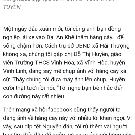
TUYỀN
Một ngày đầu xuân mới, tôi cùng anh bạn đồng
nghiệp lái xe vào Đại An Khê thăm hàng cây... để
sống chậm hơn. Cách trụ sở UBND xã Hải Thượng
không xa, chúng tôi gặp chị Đỗ Thị Huyền, giáo
viên Trường THCS Vĩnh Hòa, xã Vĩnh Hòa, huyện
Vĩnh Linh, đang say mê chụp ảnh với hàng cây xà
cừ. Thấy chúng tôi đưa máy ảnh lên chụp, Huyền
cười thật tươi rồi nói: “Tôi nghe bạn bè nhắc đến
con đường này rất nhiều.
Trên mạng xã hội facebook cũng thấy người ta
đăng ảnh về hàng cây này với nhiều lời khen ngợi. Vì
vậy, sau dịp tết Nguyên đán, tôi rủ thêm vài người
bạn tìm đến đây để ngắm và chụp ảnh với hàng cây