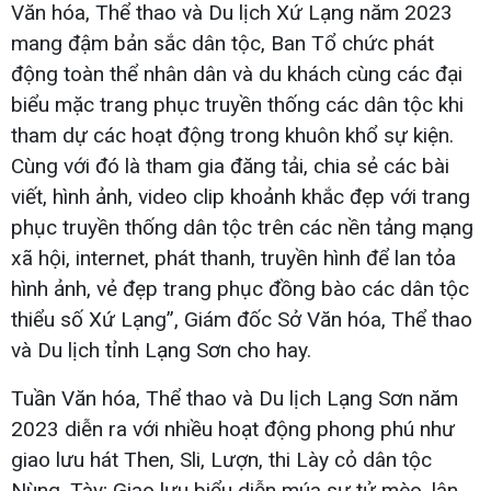
Văn hóa, Thể thao và Du lịch Xứ Lạng năm 2023
mang đậm bản sắc dân tộc, Ban Tổ chức phát
động toàn thể nhân dân và du khách cùng các đại
biểu mặc trang phục truyền thống các dân tộc khi
tham dự các hoạt động trong khuôn khổ sự kiện.
Cùng với đó là tham gia đăng tải, chia sẻ các bài
viết, hình ảnh, video clip khoảnh khắc đẹp với trang
phục truyền thống dân tộc trên các nền tảng mạng
xã hội, internet, phát thanh, truyền hình để lan tỏa
hình ảnh, vẻ đẹp trang phục đồng bào các dân tộc
thiểu số Xứ Lạng”, Giám đốc Sở Văn hóa, Thể thao
và Du lịch tỉnh Lạng Sơn cho hay.
Tuần Văn hóa, Thể thao và Du lịch Lạng Sơn năm
2023 diễn ra với nhiều hoạt động phong phú như
giao lưu hát Then, Sli, Lượn, thi Lày cỏ dân tộc
Nùng, Tày; Giao lưu biểu diễn múa sư tử mèo, lân