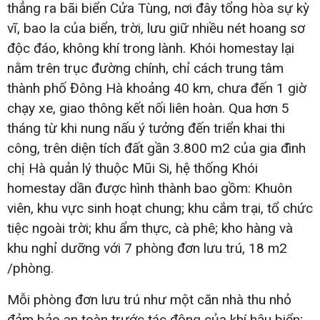
thẳng ra bãi biển Cửa Tùng, nơi đây tổng hòa sự kỳ
vĩ, bao la của biển, trời, lưu giữ nhiều nét hoang sơ
độc đáo, không khí trong lành. Khói homestay lại
nằm trên trục đường chính, chỉ cách trung tâm
thành phố Đông Hà khoảng 40 km, chưa đến 1 giờ
chạy xe, giao thông kết nối liên hoàn. Qua hơn 5
tháng từ khi nung nấu ý tưởng đến triển khai thi
công, trên diện tích đất gần 3.800 m2 của gia đình
chị Hà quản lý thuộc Mũi Si, hệ thống Khói
homestay dần được hình thành bao gồm: Khuôn
viên, khu vực sinh hoạt chung; khu cắm trại, tổ chức
tiệc ngoài trời; khu ẩm thực, cà phê; kho hàng và
khu nghỉ dưỡng với 7 phòng đơn lưu trú, 18 m2
/phòng.
Mỗi phòng đơn lưu trú như một căn nhà thu nhỏ
đảm bảo an toàn trước tác động của khí hậu biển;