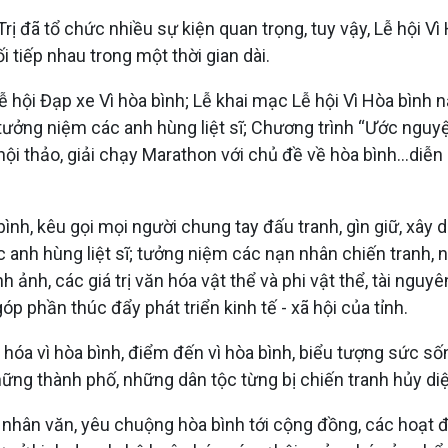
 Trị đã tổ chức nhiều sự kiện quan trọng, tuy vậy, Lễ hội 
i tiếp nhau trong một thời gian dài.
ễ hội Đạp xe Vì hòa bình; Lễ khai mạc Lễ hội Vì Hòa bìn
ưởng niệm các anh hùng liệt sĩ; Chương trình “Ước nguyện
 hội thảo, giải chạy Marathon với chủ đề về hòa bình...diễ
a bình, kêu gọi mọi người chung tay đấu tranh, gìn giữ, xâ
ác anh hùng liệt sĩ; tưởng niệm các nạn nhân chiến tranh
nh ảnh, các giá trị văn hóa vật thể và phi vật thể, tài ng
p phần thúc đẩy phát triển kinh tế - xã hội của tỉnh.
hóa vì hòa bình, điểm đến vì hòa bình, biểu tượng sức sốn
hững thành phố, những dân tộc từng bị chiến tranh hủy diệt
 nhân văn, yêu chuộng hòa bình tới cộng đồng, các hoạt 