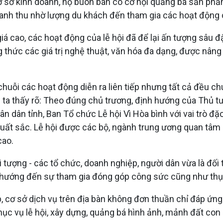
cơ sở kinh doanh, hộ buôn bán có cơ hội quảng bá sản phẩ
oanh thu nhờ lượng du khách đến tham gia các hoạt động c
iá cao, các hoạt động của lễ hội đã để lại ấn tượng sâu 
 thức các giá trị nghệ thuật, văn hóa đa dạng, được nâng c
i chuỗi các hoạt động diễn ra liên tiếp nhưng tất cả đều ch
ng ta thấy rõ: Theo đúng chủ trương, định hướng của Thủ 
n dân tỉnh, Ban Tổ chức Lễ hội Vì Hòa bình với vai trò đặc
uất sắc. Lễ hội được các bộ, ngành trung ương quan tâm hỗ
cao.
i tượng - các tổ chức, doanh nghiệp, người dân vừa là đối 
ng hướng đến sự tham gia đóng góp công sức cũng như th
p, cơ sở dịch vụ trên địa bàn không đơn thuần chỉ đáp ứng
ục vụ lễ hội, xây dựng, quảng bá hình ảnh, mảnh đất con 