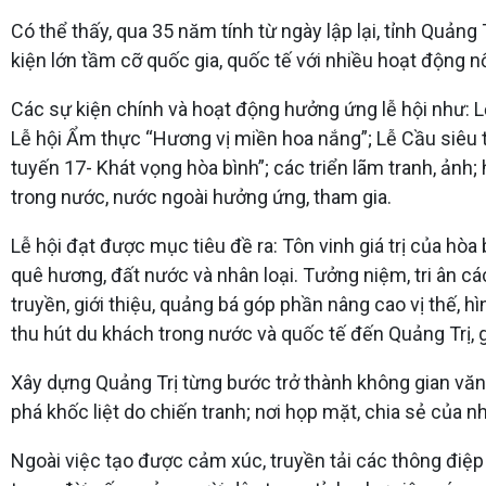
Có thể thấy, qua 35 năm tính từ ngày lập lại, tỉnh Quảng
kiện lớn tầm cỡ quốc gia, quốc tế với nhiều hoạt động nố
Các sự kiện chính và hoạt động hưởng ứng lễ hội như: L
Lễ hội Ẩm thực “Hương vị miền hoa nắng”; Lễ Cầu siêu t
tuyến 17- Khát vọng hòa bình”; các triển lãm tranh, ảnh;
trong nước, nước ngoài hưởng ứng, tham gia.
Lễ hội đạt được mục tiêu đề ra: Tôn vinh giá trị của hò
quê hương, đất nước và nhân loại. Tưởng niệm, tri ân c
truyền, giới thiệu, quảng bá góp phần nâng cao vị thế, hì
thu hút du khách trong nước và quốc tế đến Quảng Trị, gó
Xây dựng Quảng Trị từng bước trở thành không gian văn 
phá khốc liệt do chiến tranh; nơi họp mặt, chia sẻ của n
Ngoài việc tạo được cảm xúc, truyền tải các thông điệp