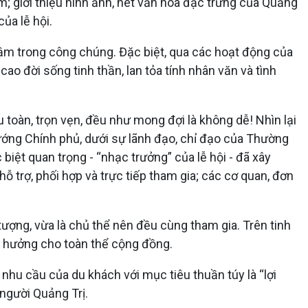
m; giới thiệu hình ảnh, nét văn hóa đặc trưng của Quảng
ủa lễ hội.
đậm trong công chúng. Đặc biệt, qua các hoạt động của
ao đời sống tinh thần, lan tỏa tính nhân văn và tình
u toàn, trọn vẹn, đều như mong đợi là không dễ! Nhìn lại
tướng Chính phủ, dưới sự lãnh đạo, chỉ đạo của Thường
 biệt quan trọng - “nhạc trưởng” của lễ hội - đã xây
 trợ, phối hợp và trực tiếp tham gia; các cơ quan, đơn
tượng, vừa là chủ thể nên đều cùng tham gia. Trên tinh
ụ hưởng cho toàn thể cộng đồng.
 nhu cầu của du khách với mục tiêu thuần túy là “lợi
người Quảng Trị.