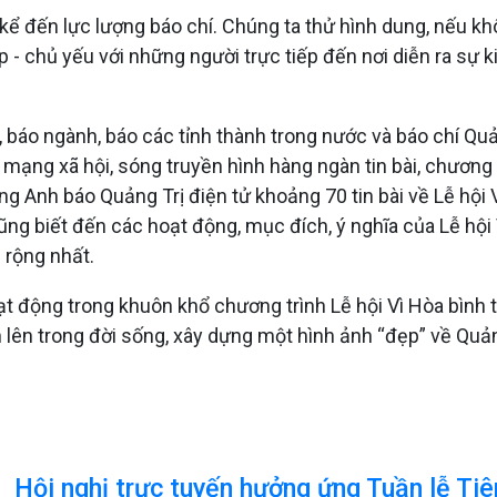
kể đến lực lượng báo chí. Chúng ta thử hình dung, nếu kh
p - chủ yếu với những người trực tiếp đến nơi diễn ra sự k
áo ngành, báo các tỉnh thành trong nước và báo chí Quảng 
, mạng xã hội, sóng truyền hình hàng ngàn tin bài, chương
ng Anh báo Quảng Trị điện tử khoảng 70 tin bài về Lễ hội Vì
ng biết đến các hoạt động, mục đích, ý nghĩa của Lễ hội 
 rộng nhất.
động trong khuôn khổ chương trình Lễ hội Vì Hòa bình tu
hân lên trong đời sống, xây dựng một hình ảnh “đẹp” về Q
Hội nghị trực tuyến hưởng ứng Tuần lễ Tiê