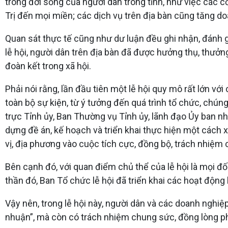
trong đời sống của người dân trong tỉnh, như việc các 
Trị đến mọi miền; các dịch vụ trên địa bàn cũng tăng d
Quan sát thực tế cũng như dư luận đều ghi nhận, đánh g
lễ hội, người dân trên địa bàn đã được hưởng thụ, thưởng
đoàn kết trong xã hội.
Phải nói rằng, lần đầu tiên một lễ hội quy mô rất lớn vớ
toàn bộ sự kiện, từ ý tưởng đến quá trình tổ chức, chú
trực Tỉnh ủy, Ban Thường vụ Tỉnh ủy, lãnh đạo Ủy ban nhâ
dựng đề án, kế hoạch và triển khai thực hiện một cách x
vị, địa phương vào cuộc tích cực, đồng bộ, trách nhiệm 
Bên cạnh đó, với quan điểm chủ thể của lễ hội là mọi đố
thần đó, Ban Tổ chức lễ hội đã triển khai các hoạt độ
Vậy nên, trong lễ hội này, người dân và các doanh nghiệ
nhuận”, mà còn có trách nhiệm chung sức, đồng lòng ph