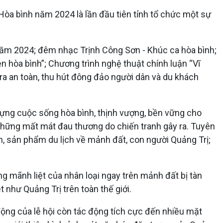
Vì Hòa bình năm 2024 là lần đầu tiên tỉnh tổ chức một sự
h năm 2024; đêm nhạc Trịnh Công Sơn - Khúc ca hòa bình;
 hòa bình”; Chương trình nghệ thuật chính luận “Vĩ
n ra an toàn, thu hút đông đảo người dân và du khách
y dựng cuộc sống hòa bình, thịnh vượng, bền vững cho
, những mất mát đau thương do chiến tranh gây ra. Tuyên
uyên, sản phẩm du lịch về mảnh đất, con người Quảng Trị;
g mãnh liệt của nhân loại ngay trên mảnh đất bị tàn
 như Quảng Trị trên toàn thế giới.
động của lễ hội còn tác động tích cực đến nhiều mặt