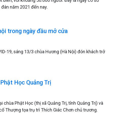
biến, với khoảng 50.000 người. Đây là ngày có số
n đán năm 2021 đến nay.
hội trong ngày đầu mở cửa
ID-19, sáng 13/3 chùa Hương (Hà Nội) đón khách trở
 Phật Học Quảng Trị
ại chùa Phật Học (thị xã Quảng Trị, tỉnh Quảng Trị) và
ố Thượng tọa trụ trì Thích Giác Chơn chủ trương.