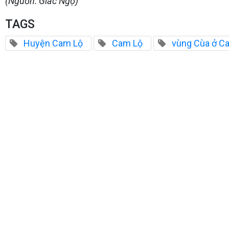
(Nguồn: Giác Ngộ)
TAGS
Huyện Cam Lộ
Cam Lộ
vùng Cùa ở C