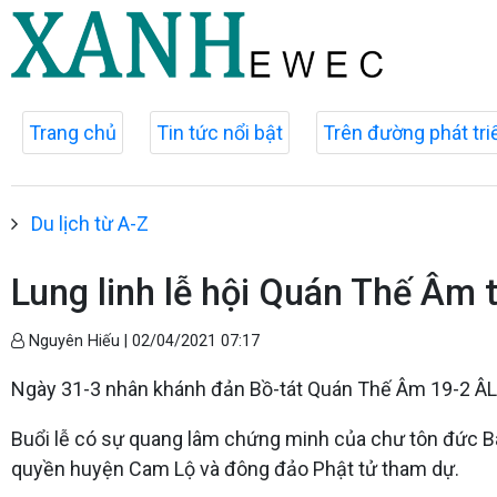
Trang chủ
Tin tức nổi bật
Trên đường phát tri
Du lịch từ A-Z
Lung linh lễ hội Quán Thế Âm 
Nguyên Hiếu |
02/04/2021 07:17
Ngày 31-3 nhân khánh đản Bồ-tát Quán Thế Âm 19-2 ÂL,
Buổi lễ có sự quang lâm chứng minh của chư tôn đức Ban 
quyền huyện Cam Lộ và đông đảo Phật tử tham dự.