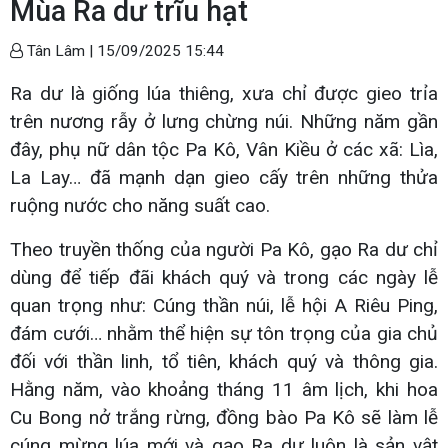
Mùa Ra dư trĩu hạt
Tân Lâm |
15/09/2025 15:44
Ra dư là giống lúa thiêng, xưa chỉ được gieo trỉa
trên nương rẫy ở lưng chừng núi. Những năm gần
đây, phụ nữ dân tộc Pa Kô, Vân Kiều ở các xã: Lìa,
La Lay… đã mạnh dạn gieo cấy trên những thửa
ruộng nước cho năng suất cao.
Theo truyền thống của người Pa Kô, gạo Ra dư chỉ
dùng để tiếp đãi khách quý và trong các ngày lễ
quan trọng như: Cúng thần núi, lễ hội A Riêu Ping,
đám cưới… nhằm thể hiện sự tôn trọng của gia chủ
đối với thần linh, tổ tiên, khách quý và thông gia.
Hằng năm, vào khoảng tháng 11 âm lịch, khi hoa
Cu Bong nở trắng rừng, đồng bào Pa Kô sẽ làm lễ
cúng mừng lúa mới và gạo Ra dư luôn là sản vật