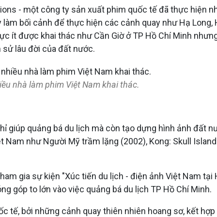
ns - một công ty sản xuất phim quốc tế đã thực hiện nh
y làm bối cảnh để thực hiện các cảnh quay như Hạ Long, Hộ
ực ít được khai thác như Cần Giờ ở TP Hồ Chí Minh nhưn
 sử lâu đời của đất nước.
ều nhà làm phim Việt Nam khai thác.
hỉ giúp quảng bá du lịch mà còn tạo dựng hình ảnh đất nư
iệt Nam như Người Mỹ trầm lặng (2002), Kong: Skull Isla
am gia sự kiện "Xúc tiến du lịch - điện ảnh Việt Nam tại
óng góp to lớn vào việc quảng bá du lịch TP Hồ Chí Minh.
c tế, bởi những cảnh quay thiên nhiên hoang sơ, kết hợp 