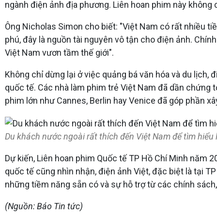
ngành điện ảnh địa phương. Liên hoan phim này không ch
Ông Nicholas Simon cho biết: "Việt Nam có rất nhiều t
phú, đây là nguồn tài nguyên vô tận cho điện ảnh. Chín
Việt Nam vươn tầm thế giới".
Không chỉ dừng lại ở việc quảng bá văn hóa và du lịch, 
quốc tế. Các nhà làm phim trẻ Việt Nam đã dần chứng t
phim lớn như Cannes, Berlin hay Venice đã góp phần xâ
Du khách nước ngoài rất thích đến Việt Nam để tìm hiểu l
Dự kiến, Liên hoan phim Quốc tế TP Hồ Chí Minh năm 20
quốc tế cũng nhìn nhận, điện ảnh Việt, đặc biệt là tại T
những tiềm năng sẵn có và sự hỗ trợ từ các chính sách,
(Nguồn: Báo Tin tức)