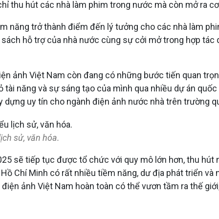
ỉ thu hút các nhà làm phim trong nước mà còn mở ra cơ h
iềm năng trở thành điểm đến lý tưởng cho các nhà làm p
h sách hỗ trợ của nhà nước cùng sự cởi mở trong hợp tác 
điện ảnh Việt Nam còn đang có những bước tiến quan trọng
ỏ tài năng và sự sáng tạo của mình qua nhiều dự án quốc
y dựng uy tín cho ngành điện ảnh nước nhà trên trường q
ịch sử, văn hóa.
25 sẽ tiếp tục được tổ chức với quy mô lớn hơn, thu hút
P Hồ Chí Minh có rất nhiều tiềm năng, dư địa phát triển v
 điện ảnh Việt Nam hoàn toàn có thể vươn tầm ra thế giới,