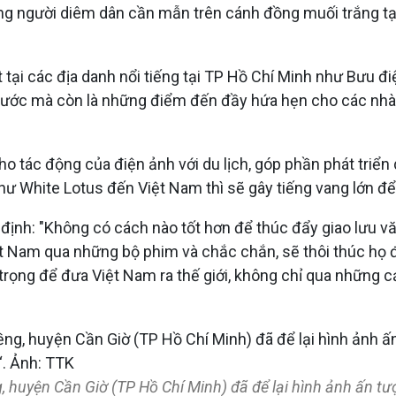
g người diêm dân cần mẫn trên cánh đồng muối trắng tạ
i các địa danh nổi tiếng tại TP Hồ Chí Minh như Bưu điệ
g nước mà còn là những điểm đến đầy hứa hẹn cho các n
o tác động của điện ảnh với du lịch, góp phần phát triển 
như White Lotus đến Việt Nam thì sẽ gây tiếng vang lớn để
ịnh: "Không có cách nào tốt hơn để thúc đẩy giao lưu văn
t Nam qua những bộ phim và chắc chắn, sẽ thôi thúc họ đế
 trọng để đưa Việt Nam ra thế giới, không chỉ qua những
 huyện Cần Giờ (TP Hồ Chí Minh) đã để lại hình ảnh ấn tư