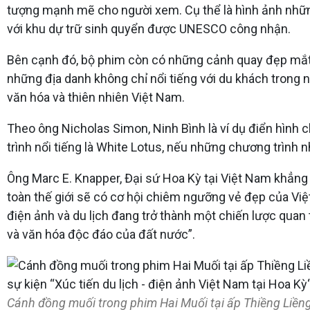
tượng mạnh mẽ cho người xem. Cụ thể là hình ảnh nhữn
với khu dự trữ sinh quyển được UNESCO công nhận.
Bên cạnh đó, bộ phim còn có những cảnh quay đẹp mắt tạ
những địa danh không chỉ nổi tiếng với du khách tron
văn hóa và thiên nhiên Việt Nam.
Theo ông Nicholas Simon, Ninh Bình là ví dụ điển hình ch
trình nổi tiếng là White Lotus, nếu những chương trình 
Ông Marc E. Knapper, Đại sứ Hoa Kỳ tại Việt Nam khẳng đ
toàn thế giới sẽ có cơ hội chiêm ngưỡng vẻ đẹp của Việ
điện ảnh và du lịch đang trở thành một chiến lược quan
và văn hóa độc đáo của đất nước”.
Cánh đồng muối trong phim Hai Muối tại ấp Thiềng Liềng,