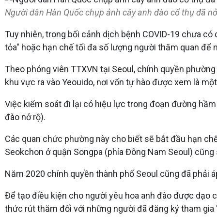
Người dân Hàn Quốc chụp ảnh cây anh đào cổ thụ đã nở
Tuy nhiên, trong bối cảnh dịch bệnh COVID-19 chưa có d
tỏa" hoặc hạn chế tối đa số lượng người thăm quan để n
Theo phóng viên TTXVN tại Seoul, chính quyền phường Y
khu vực ra vào Yeouido, nơi vốn tự hào được xem là mộ
Việc kiểm soát đi lại có hiệu lực trong đoạn đường hầ
đào nở rộ).
Các quan chức phường này cho biết sẽ bắt đầu hạn chế 
Seokchon ở quận Songpa (phía Đông Nam Seoul) cũng 
Năm 2020 chính quyền thành phố Seoul cũng đã phải áp
Để tạo điều kiện cho người yêu hoa anh đào được dạo
thức rút thăm đối với những người đã đăng ký tham gia