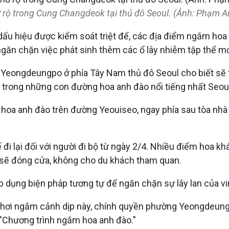
 rộ trong Cung Changdeok tại thủ đô Seoul. (Ảnh: Phạm
ấu hiệu được kiểm soát triệt để, các địa điểm ngắm hoa 
găn chặn việc phát sinh thêm các ổ lây nhiễm tập thể mớ
eongdeungpo ở phía Tây Nam thủ đô Seoul cho biết sẽ th
t trong những con đường hoa anh đào nổi tiếng nhất Seoul
m hoa anh đào trên đường Yeouiseo, ngay phía sau tòa nh
đi lại đối với người đi bộ từ ngày 2/4. Nhiều điểm hoa k
sẽ đóng cửa, không cho du khách tham quan.
 dụng biện pháp tương tự để ngăn chặn sự lây lan của v
 chơi ngắm cảnh dịp này, chính quyền phường Yeongdeun
 "Chương trình ngắm hoa anh đào."