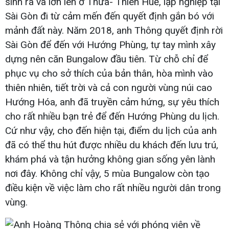
sinh ra và lớn lên ở Thừa- Thiên Huế, lập nghiệp tại
Sài Gòn đi từ cảm mến đến quyết định gắn bó với
mảnh đất này. Năm 2018, anh Thông quyết định rời
Sài Gòn để đến với Hướng Phùng, tự tay mình xây
dựng nên căn Bungalow đầu tiên. Từ chỗ chỉ để
phục vụ cho sở thích của bản thân, hòa mình vào
thiên nhiên, tiết trời và cả con người vùng núi cao
Hướng Hóa, anh đã truyền cảm hứng, sự yêu thích
cho rất nhiều bạn trẻ để đến Hướng Phùng du lịch.
Cứ như vậy, cho đến hiện tại, điểm du lịch của anh
đã có thể thu hút được nhiều du khách đến lưu trú,
khám phá và tận hưởng không gian sống yên lành
nơi đây. Không chỉ vậy, 5 mùa Bungalow còn tạo
điều kiện về việc làm cho rất nhiều người dân trong
vùng.