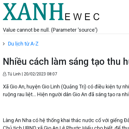
Value cannot be null. (Parameter 'source')
Du lịch từ A-Z
Nhiều cách làm sáng tạo thu h
Tú Linh |
20/02/2023 08:07
Xã Gio An, huyện Gio Linh (Quảng Trị) có điều kiện tự nhiê
ruộng rau liệt… Hiện người dân Gio An đã sáng tạo ra nh
Làng An Nha có hệ thống khai thác nước cổ với giếng Đà
Chủ tịch UBND xã Gio An Lê Phước Hiếu cho biết, để thu 