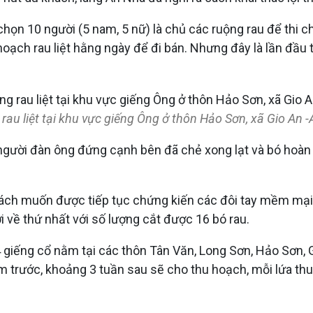
g chọn 10 người (5 nam, 5 nữ) là chủ các ruộng rau để thi ch
 hoạch rau liệt hằng ngày để đi bán. Nhưng đây là lần đầu
rau liệt tại khu vực giếng Ông ở thôn Hảo Sơn, xã Gio An 
 người đàn ông đứng cạnh bên đã chẻ xong lạt và bó hoàn 
khách muốn được tiếp tục chứng kiến các đôi tay mềm mại 
 về thứ nhất với số lượng cắt được 16 bó rau.
4 giếng cổ nằm tại các thôn Tân Văn, Long Sơn, Hảo Sơn, 
ăm trước, khoảng 3 tuần sau sẽ cho thu hoạch, mỗi lứa th