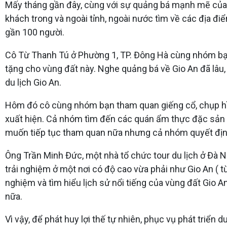
Mấy tháng gần đây, cùng với sự quảng bá mạnh mẽ của 
khách trong và ngoài tỉnh, ngoài nước tìm về các địa đi
gần 100 người.
Cô Từ Thanh Tú ở Phường 1, TP. Đông Hà cùng nhóm bạn t
tặng cho vùng đất này. Nghe quảng bá về Gio An đã lâu
du lịch Gio An.
Hôm đó cô cùng nhóm bạn tham quan giếng cổ, chụp hình
xuất hiện. Cả nhóm tìm đến các quán ẩm thực đặc sản th
muốn tiếp tục tham quan nữa nhưng cả nhóm quyết định 
Ông Trần Minh Đức, một nhà tổ chức tour du lịch ở Đà N
trải nghiệm ở một nơi có độ cao vừa phải như Gio An ( t
nghiệm và tìm hiểu lịch sử nổi tiếng của vùng đất Gio 
nữa.
Vì vậy, để phát huy lợi thế tự nhiên, phục vụ phát triển d