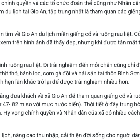
chính quyền và các tổ chức đoàn thể cũng như Nhân dân 
ểm du lịch tại Gio An, tập trung nhất là tham quan các giế
ìm về Gio An du lịch miền giếng cổ và ruộng rau liệt. Cô 
, xem trên hình ảnh đã thấy đẹp, nhưng khi được tận mắt
 ruộng rau liệt. Đi trải nghiệm đến mỏi chân cũng chỉ 
ịt thỏ, bánh lọc, cơm gà đồi và hải sản tại thôn Bình Sơ
hẹn lần khác trở lại để được trải nghiệm nhiều hơn.
ẵng đưa khách về xã Gio An để tham quan giếng cổ và ruộn
ừ 47- 82 m so với mực nước biển). Thời tiết ở đây trung h
An. Hy vọng chính quyền và Nhân dân của xã có nhiều cách
u lịch, nâng cao thu nhập, cải thiện đời sống cho người dân