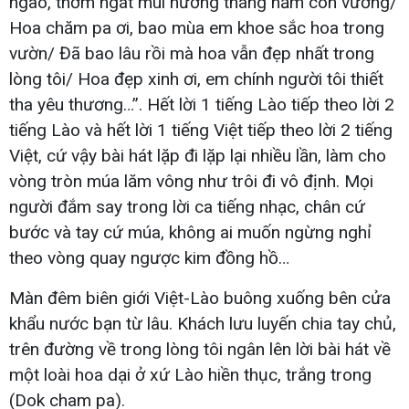
ngào, thơm ngát mùi hương tháng năm còn vương/
Hoa chăm pa ơi, bao mùa em khoe sắc hoa trong
vườn/ Đã bao lâu rồi mà hoa vẫn đẹp nhất trong
lòng tôi/ Hoa đẹp xinh ơi, em chính người tôi thiết
tha yêu thương…”. Hết lời 1 tiếng Lào tiếp theo lời 2
tiếng Lào và hết lời 1 tiếng Việt tiếp theo lời 2 tiếng
Việt, cứ vậy bài hát lặp đi lặp lại nhiều lần, làm cho
vòng tròn múa lăm vông như trôi đi vô định. Mọi
người đắm say trong lời ca tiếng nhạc, chân cứ
bước và tay cứ múa, không ai muốn ngừng nghỉ
theo vòng quay ngược kim đồng hồ…
Màn đêm biên giới Việt-Lào buông xuống bên cửa
khẩu nước bạn từ lâu. Khách lưu luyến chia tay chủ,
trên đường về trong lòng tôi ngân lên lời bài hát về
một loài hoa dại ở xứ Lào hiền thục, trắng trong
(Dok cham pa).