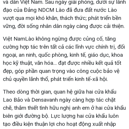
và dân Việt Nam. Sau ngày giải phóng, dưới sự lãnh
đạo của Đảng NDCM Lào đã đưa đất nước Lào
vượt qua mọi khó khăn, thách thức; phát triển bền
vững, đời sống nhân dân ngày càng được cải thiện.
Việt NamLào không ngừng được củng cố, tăng
cường hợp tác trên tất cả các lĩnh vực chính trị, đối
ngoại, an ninh, quốc phòng, kinh tế, giáo dục, khoa
học kỹ thuật, văn hóa… đạt được nhiều kết quả tốt
đẹp, góp phần quan trọng vào công cuộc bảo vệ
chủ quyền lãnh thổ, phát triển kinh tế-xã hội.
Theo dòng thời gian, quan hệ giữa hai cửa khẩu
Lao Bảo và Densavanh ngày càng hợp tác chặt
chẽ, thắm thiết tình hữu nghị anh em ở hai cửa khẩu
biên giới đường bộ. Lực lượng hai cửa khẩu luôn
tạo điều kiện thuận lợi cho hoạt động xuất nhập