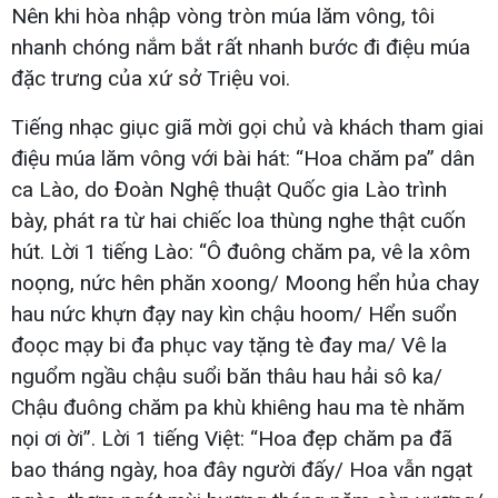
Nên khi hòa nhập vòng tròn múa lăm vông, tôi
nhanh chóng nắm bắt rất nhanh bước đi điệu múa
đặc trưng của xứ sở Triệu voi.
Tiếng nhạc giục giã mời gọi chủ và khách tham giai
điệu múa lăm vông với bài hát: “Hoa chăm pa” dân
ca Lào, do Đoàn Nghệ thuật Quốc gia Lào trình
bày, phát ra từ hai chiếc loa thùng nghe thật cuốn
hút. Lời 1 tiếng Lào: “Ô đuông chăm pa, vê la xôm
noọng, nức hên phăn xoong/ Moong hển hủa chay
hau nức khựn đạy nay kìn chậu hoom/ Hển suổn
đoọc mạy bi đa phục vay tặng tè đay ma/ Vê la
nguổm ngầu chậu suổi băn thâu hau hải sô ka/
Chậu đuông chăm pa khù khiêng hau ma tè nhăm
nọi ơi ời”. Lời 1 tiếng Việt: “Hoa đẹp chăm pa đã
bao tháng ngày, hoa đây người đấy/ Hoa vẫn ngạt