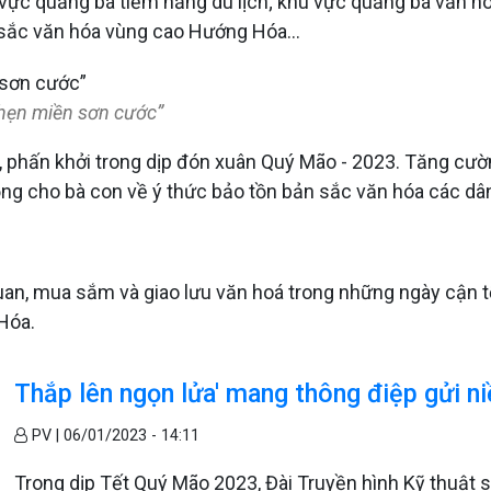
vực quảng bá tiềm năng du lịch; khu vực quảng bá văn hó
sắc văn hóa vùng cao Hướng Hóa...
 hẹn miền sơn cước”
ơi, phấn khởi trong dịp đón xuân Quý Mão - 2023. Tăng c
ộng cho bà con về ý thức bảo tồn bản sắc văn hóa các dâ
n, mua sắm và giao lưu văn hoá trong những ngày cận tết
Hóa.
Thắp lên ngọn lửa' mang thông điệp gửi n
PV |
06/01/2023 - 14:11
Trong dịp Tết Quý Mão 2023, Đài Truyền hình Kỹ thuật s