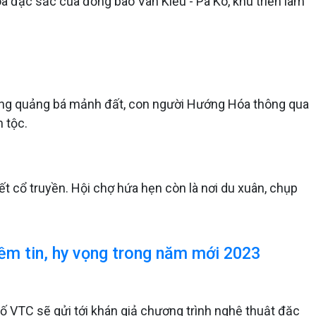
a đặc sắc của đồng bào Vân Kiều - Pa Kô, khu triển lãm
ường quảng bá mảnh đất, con người Hướng Hóa thông qua
n tộc.
 cổ truyền. Hội chợ hứa hẹn còn là nơi du xuân, chụp
iềm tin, hy vọng trong năm mới 2023
ố VTC sẽ gửi tới khán giả chương trình nghệ thuật đặc