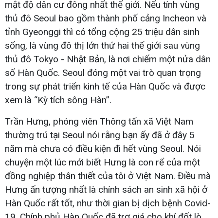
mật độ dân cư đông nhất thế giới. Nếu tính vùng
thủ đô Seoul bao gồm thành phố cảng Incheon và
tỉnh Gyeonggi thì có tổng cộng 25 triệu dân sinh
sống, là vùng đô thị lớn thứ hai thế giới sau vùng
thủ đô Tokyo - Nhật Bản, là nơi chiếm một nửa dân
số Hàn Quốc. Seoul đóng một vai trò quan trọng
trong sự phát triển kinh tế của Hàn Quốc và được
xem là “Kỳ tích sông Hàn”.
Trần Hưng, phóng viên Thông tấn xã Việt Nam
thường trú tại Seoul nói rằng bạn ấy đã ở đây 5
năm mà chưa có điều kiện đi hết vùng Seoul. Nói
chuyện một lúc mới biết Hưng là con rể của một
đồng nghiệp thân thiết của tôi ở Việt Nam. Điều mà
Hưng ấn tượng nhất là chính sách an sinh xã hội ở
Hàn Quốc rất tốt, như thời gian bị dịch bệnh Covid-
19, Chính phủ Hàn Quốc đã trợ giá cho khí đốt lò