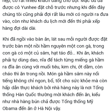
hẹp, có rất nhiều khách đang chờ đợi. Mặc dù đã
được cô Yunhee đặt chỗ trước nhưng khi đến đây
chúng tôi cũng phải đợi rất lâu mới có người ra đưa
vào, còn như khách du lịch mới đến thì phải xếp
hàng đợi dài dài.
Khi đã ngồi vào bàn ăn, lát sau mỗi người được đặt
trước bàn một nồi hầm nguyên một con gà, trong
con gà có một củ sâm, hạt táo đỏ... Khi ăn, khách
phải tự dùng dao, nĩa để tách từng miếng gà hầm
ra đĩa ăn cùng với muối tiêu, kim chi, ớt dầm, còn
cháo thì ăn trong nồi. Món gà hầm sâm này nổi
tiếng không chỉ ngon, bổ, tốt cho sức khỏe mà còn
hấp dẫn thực khách bởi nhà hàng này là nơi Tổng
thống Hàn Quốc thường mời khách đến ăn, kiểu
như nhà hàng bún chả được Tổng thống Mỹ
Obama đến ăn ở Hà Nội vậy.