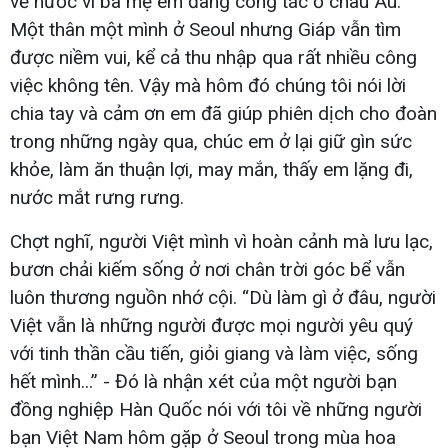
về nước vì ba mẹ em đang công tác ở châu Âu.
Một thân một mình ở Seoul nhưng Giáp vẫn tìm
được niềm vui, kể cả thu nhập qua rất nhiều công
việc không tên. Vậy mà hôm đó chúng tôi nói lời
chia tay và cảm ơn em đã giúp phiên dịch cho đoàn
trong những ngày qua, chúc em ở lại giữ gìn sức
khỏe, làm ăn thuận lợi, may mắn, thấy em lặng đi,
nước mắt rưng rưng.
Chợt nghĩ, người Việt mình vì hoàn cảnh mà lưu lạc,
bươn chải kiếm sống ở nơi chân trời góc bể vẫn
luôn thương nguồn nhớ cội. “Dù làm gì ở đâu, người
Việt vẫn là những người được mọi người yêu quý
với tinh thần cầu tiến, giỏi giang và làm việc, sống
hết mình...” - Đó là nhận xét của một người bạn
đồng nghiệp Hàn Quốc nói với tôi về những người
bạn Việt Nam hôm gặp ở Seoul trong mùa hoa