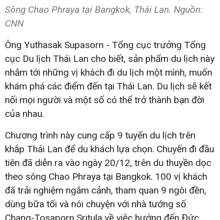
Sông Chao Phraya tại Bangkok, Thái Lan. Nguồn:
CNN
Ông Yuthasak Supasorn - Tổng cục trưởng Tổng
cục Du lịch Thái Lan cho biết, sản phẩm du lịch này
nhắm tới những vị khách đi du lịch một mình, muốn
khám phá các điểm đến tại Thái Lan. Du lịch sẽ kết
nối mọi người và một số có thể trở thành bạn đời
của nhau.
Chương trình này cung cấp 9 tuyến du lịch trên
khắp Thái Lan để du khách lựa chọn. Chuyến đi đầu
tiên đã diễn ra vào ngày 20/12, trên du thuyền dọc
theo sông Chao Phraya tại Bangkok. 100 vị khách
đã trải nghiệm ngắm cảnh, tham quan 9 ngôi đền,
dùng bữa tối và nói chuyện với nhà tướng số
Chang-Tosaporn Sritula về việc hướng đến Đức