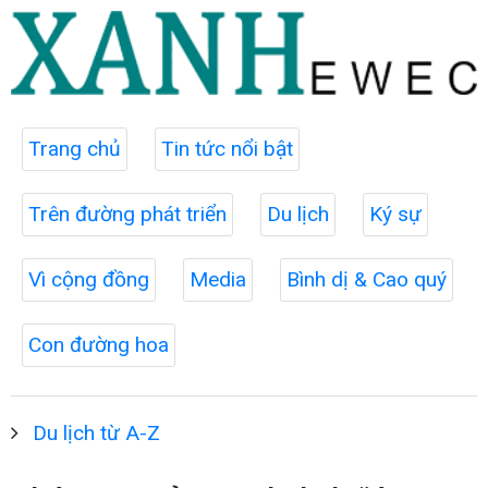
Trang chủ
Tin tức nổi bật
Trên đường phát triển
Du lịch
Ký sự
Vì cộng đồng
Media
Bình dị & Cao quý
Con đường hoa
Du lịch từ A-Z