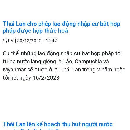
Thái Lan cho phép lao động nhập cư bất hợp
pháp được hợp thức hoá
PV |
30/12/2020 - 14:47
Cụ thể, những lao động nhập cư bất hợp pháp tới
từ ba nước láng giềng là Lào, Campuchia và
Myanmar sẽ được ở lại Thái Lan trong 2 năm hoặc
tới hết ngày 16/2/2023.
Thái Lan lên kế hoạch thu hút người nước