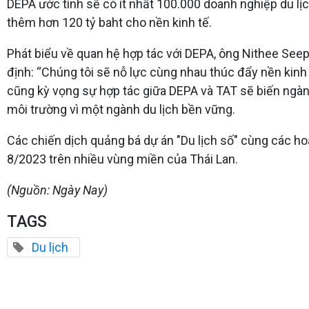
DEPA ước tính sẽ có ít nhất 100.000 doanh nghiệp du lị
thêm hơn 120 tỷ baht cho nền kinh tế.
Phát biểu về quan hệ hợp tác với DEPA, ông Nithee Seep
định: “Chúng tôi sẽ nỗ lực cùng nhau thúc đẩy nền kinh 
cũng kỳ vọng sự hợp tác giữa DEPA và TAT sẽ biến ngành
môi trường vì một ngành du lịch bền vững.
Các chiến dịch quảng bá dự án "Du lịch số" cùng các 
8/2023 trên nhiều vùng miền của Thái Lan.
(Nguồn: Ngày Nay)
TAGS
Du lịch