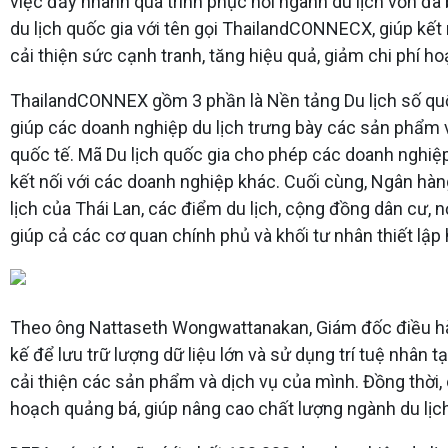
việc đẩy nhanh quá trình phục hồi ngành du lịch vốn đã 
du lịch quốc gia với tên gọi ThailandCONNECX, giúp kết
cải thiện sức cạnh tranh, tăng hiệu quả, giảm chi phí h
ThailandCONNEX gồm 3 phần là Nền tảng Du lịch số quốc 
giúp các doanh nghiệp du lịch trưng bày các sản phẩm 
quốc tế. Mã Du lịch quốc gia cho phép các doanh nghiệp
kết nối với các doanh nghiệp khác. Cuối cùng, Ngân hàng
lịch của Thái Lan, các điểm du lịch, cộng đồng dân cư, n
giúp cả các cơ quan chính phủ và khối tư nhân thiết lậ
Theo ông Nattaseth Wongwattanakan, Giám đốc điều hàn
kế để lưu trữ lượng dữ liệu lớn và sử dụng trí tuệ nhân 
cải thiện các sản phẩm và dịch vụ của mình. Đồng thời,
hoạch quảng bá, giúp nâng cao chất lượng ngành du lịch