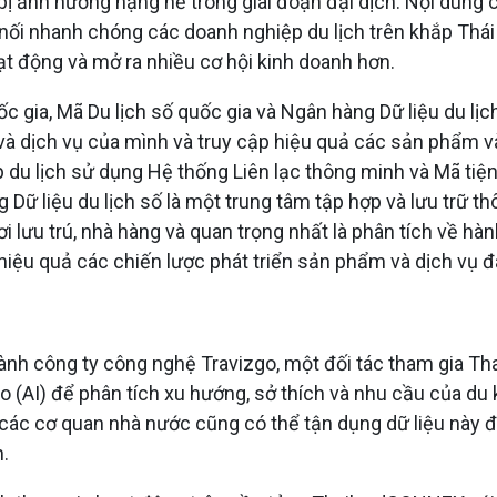
bị ảnh hưởng nặng nề trong giai đoạn đại dịch. Nội dung c
 nối nhanh chóng các doanh nghiệp du lịch trên khắp Thá
oạt động và mở ra nhiều cơ hội kinh doanh hơn.
gia, Mã Du lịch số quốc gia và Ngân hàng Dữ liệu du lịch
và dịch vụ của mình và truy cập hiệu quả các sản phẩm v
 du lịch sử dụng Hệ thống Liên lạc thông minh và Mã tiệ
 Dữ liệu du lịch số là một trung tâm tập hợp và lưu trữ t
ơi lưu trú, nhà hàng và quan trọng nhất là phân tích về hà
p hiệu quả các chiến lược phát triển sản phẩm và dịch vụ
h công ty công nghệ Travizgo, một đối tác tham gia Tha
tạo (AI) để phân tích xu hướng, sở thích và nhu cầu của du 
 các cơ quan nhà nước cũng có thể tận dụng dữ liệu này để
.