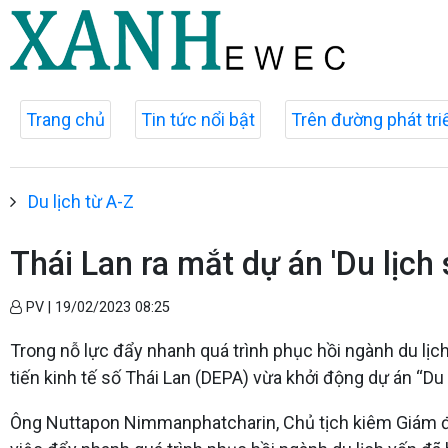
Trang chủ
Tin tức nổi bật
Trên đường phát tri
Du lịch từ A-Z
Thái Lan ra mắt dự án 'Du lịch 
PV |
19/02/2023 08:25
Trong nỗ lực đẩy nhanh quá trình phục hồi ngành du lịc
tiến kinh tế số Thái Lan (DEPA) vừa khởi động dự án “D
Ông Nuttapon Nimmanphatcharin, Chủ tịch kiêm Giám đố