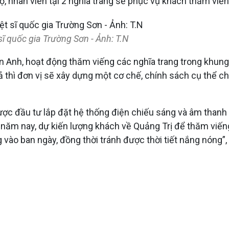
ộ, nhân viên tại 2 nghĩa trang sẽ phục vụ khách thăm viếng
 sĩ quốc gia Trường Sơn - Ảnh: T.N
h, hoạt động thăm viếng các nghĩa trang trong khung gi
ả thì đơn vị sẽ xây dựng một cơ chế, chính sách cụ thể ch
được đầu tư lắp đặt hệ thống điện chiếu sáng và âm than
ĩ năm nay, dự kiến lượng khách về Quảng Trị để thăm viến
 vào ban ngày, đồng thời tránh được thời tiết nắng nóng”