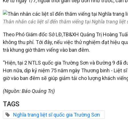
Kể từ ngày 1/7, ngoài thời gian tiếp đón như trước, cán b
Thân nhân các liệt sĩ đến thăm viếng tại Nghĩa trang liệt
Theo Phó Giám đốc Sở LĐ,TB&XH Quảng Trị Hoàng Tuấn An
không thu phí. Tới đây, nếu việc thử nghiệm đạt hiệu qu
trà khung giờ thăm viếng vào ban đêm.
“Hiện, tại 2 NTLS quốc gia Trường Sơn và Đường 9 đã 
Hơn nữa, dịp kỷ niệm 75 năm ngày Thương binh - Liệt s
giờ vào ban đêm sẽ giúp giảm tải cho lượng khách viếng
(Nguồn: Báo Quảng Trị)
TAGS
Nghĩa trang liệt sĩ quốc gia Trường Sơn