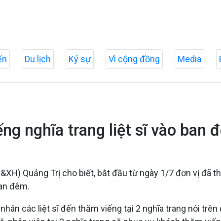
ển
Du lịch
Ký sự
Vì cộng đồng
Media
g nghĩa trang liệt sĩ vào ban 
B&XH) Quảng Trị cho biết, bắt đầu từ ngày 1/7 đơn vị đã 
ban đêm.
 nhân các liệt sĩ đến thăm viếng tại 2 nghĩa trang nói trê