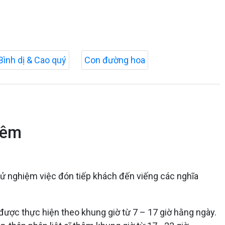
Bình dị & Cao quý
Con đường hoa
đêm
thử nghiệm việc đón tiếp khách đến viếng các nghĩa
n được thực hiện theo khung giờ từ 7 – 17 giờ hằng ngày.