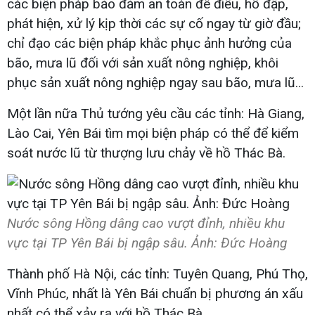
các biện pháp bảo đảm an toàn đê điều, hồ đập,
phát hiện, xử lý kịp thời các sự cố ngay từ giờ đầu;
chỉ đạo các biện pháp khắc phục ảnh hưởng của
bão, mưa lũ đối với sản xuất nông nghiệp, khôi
phục sản xuất nông nghiệp ngay sau bão, mưa lũ...
Một lần nữa Thủ tướng yêu cầu các tỉnh: Hà Giang,
Lào Cai, Yên Bái tìm mọi biện pháp có thể để kiểm
soát nước lũ từ thượng lưu chảy về hồ Thác Bà.
Nước sông Hồng dâng cao vượt đỉnh, nhiều khu
vực tại TP Yên Bái bị ngập sâu. Ảnh: Đức Hoàng
Thành phố Hà Nội, các tỉnh: Tuyên Quang, Phú Thọ,
Vĩnh Phúc, nhất là Yên Bái chuẩn bị phương án xấu
nhất có thể xảy ra với hồ Thác Bà.