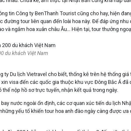
hác nhau. Chưa kể, ẩm thực tại Nhật Bản cũng khá hấp dẫn
ông tin Công ty BenThanh Tourist cũng cho hay, hiện đan
c đường tour liên quan đến loài hoa này. Để đáp ứng nhu 
o và ngắm hoa xuân châu Âu… Hiện tại, tour thưởng ngo
200 du khách Việt Nam
 Du lịch Vietravel cho biết, thống kê trên hệ thống gi
 xin visa đến các quốc gia thuộc khu vực Đông Bắc Á đã d
ó thể nộp hồ sơ trực tuyến, nhận kết quả trong ngày.
 bay nước ngoài ổn định, các cơ quan xúc tiến du lịch Nh
à những yếu tố khiến tour hoa anh đào ngày càng được ư