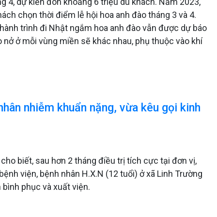
g 4, dự kiến đón khoảng 6 triệu du khách. Năm 2023,
ch chọn thời điểm lễ hội hoa anh đào tháng 3 và 4.
c hành trình đi Nhật ngắm hoa anh đào vẫn được dự báo
 nở ở mỗi vùng miền sẽ khác nhau, phụ thuộc vào khí
 nhân nhiễm khuẩn nặng, vừa kêu gọi kinh
ho biết, sau hơn 2 tháng điều trị tích cực tại đơn vị,
 bệnh viện, bệnh nhân H.X.N (12 tuổi) ở xã Linh Trường
 bình phục và xuất viện.