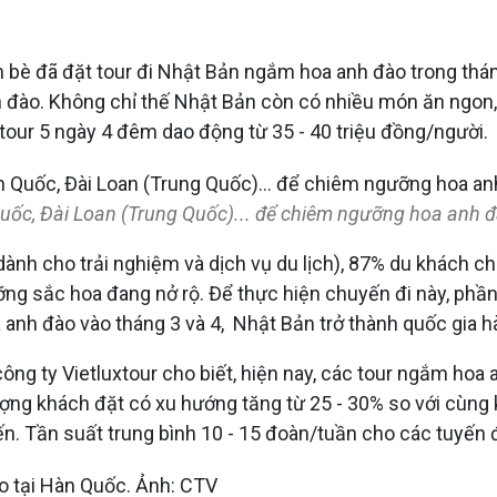
ạn bè đã đặt tour đi Nhật Bản ngắm hoa anh đào trong th
đào. Không chỉ thế Nhật Bản còn có nhiều món ăn ngon, h
ả tour 5 ngày 4 đêm dao động từ 35 - 40 triệu đồng/người.
uốc, Đài Loan (Trung Quốc)... để chiêm ngưỡng hoa anh đ
dành cho trải nghiệm và dịch vụ du lịch), 87% du khách 
g sắc hoa đang nở rộ. Để thực hiện chuyến đi này, phần l
a anh đào vào tháng 3 và 4, Nhật Bản trở thành quốc gia
công ty Vietluxtour cho biết, hiện nay, các tour ngắm ho
lượng khách đặt có xu hướng tăng từ 25 - 30% so với cùng
ến. Tần suất trung bình 10 - 15 đoàn/tuần cho các tuyến 