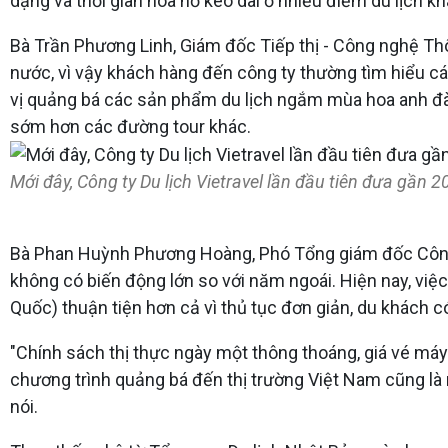
dạng và thời gian hoa nở kéo dài ở nhiều điểm du lịch k
Bà Trần Phương Linh, Giám đốc Tiếp thị - Công nghệ Th
nước, vì vậy khách hàng đến công ty thường tìm hiểu cá
vị quảng bá các sản phẩm du lịch ngắm mùa hoa anh đà
sớm hơn các đường tour khác.
Mới đây, Công ty Du lịch Vietravel lần đầu tiên đưa gần 
Bà Phan Huỳnh Phương Hoàng, Phó Tổng giám đốc Công ty
không có biến động lớn so với năm ngoái. Hiện nay, việc
Quốc) thuận tiện hơn cả vì thủ tục đơn giản, du khách c
"Chính sách thị thực ngày một thông thoáng, giá vé máy
chương trình quảng bá đến thị trường Việt Nam cũng l
nói.