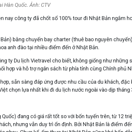
ại Hàn Quốc. Ảnh: CTV
hiện nay công ty đã chốt sổ 100% tour đi Nhật Bản ngắm 
Bản) bằng chuyến bay charter (thuê bao nguyên chuyến)
hoa anh đào tại nhiều điểm đến ở Nhật Bản.
g ty Du lịch Vietravel cho biết, không giống như những
 hợp và hỗ trợ ngân sách từ phía tỉnh cùng Chính phủ Nh
ợp, sẵn sàng đáp ứng được nhu cầu của du khách, đặc bi
iệt chọn lựa nhất khi đi du lịch nước ngoài vào dịp tháng
 Quốc) đang có giá rất tốt so với bốn tuyến trên, từ 12 t
khách, nhưng vẫn duy trì ổn định. Bởi Nhật Bản là điểm đế