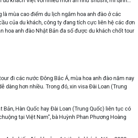
 du khách Việt với nhiều món ăn như shushi, mì lạnh...
g là mùa cao điểm du lịch ngắm hoa anh đào ở các
cầu của du khách, công ty đang tích cực liên hệ các đơn
ạn hoa anh đào Nhật Bản đa số được du khách chốt tour
á tour đi các nước Đông Bắc Á, mùa hoa anh đào năm nay
ễ dàng hơn nhiều. Trong đó, xin visa Đài Loan (Trung
ật Bản, Hàn Quốc hay Đài Loan (Trung Quốc) liên tục có
a chuộng tại Việt Nam", bà Huỳnh Phan Phương Hoàng