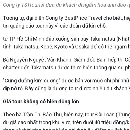
Công ty TSTtourist đưa du khách đi ngắm hoa anh đào t
Tương tự, đại diện Công ty BestPrice Travel cho biết, 
tin quảng cáo tour này vì các đoàn đã kín chỗ.
từ TP Hồ Chí Minh đáp xuống sân bay Takamatsu (Nhật 
tỉnh Takamatsu, Kobe, Kyoto và Osaka để có thể ngắm 
Bà Nguyễn Nguyệt Vân Khanh, Giám đốc Ban Tiếp thị Côn
charter đến Takamatsu được thực hiện thông qua sự phối
"Cung đường kim cương” được bán với mức chi phí phù h
dịp nở rộ. Đây cũng là đường tour được nhiều du khách V
Giá tour không có biến động lớn
Theo bà Trần Thị Bảo Thu, hiện nay, tour Đài Loan (Trung
dù giá cao nhất trong khu vực, trên dưới 40 triệu đồng/