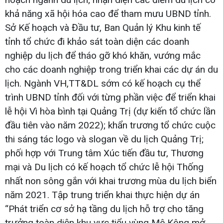
khả năng xã hội hóa cao để tham mưu UBND tỉnh.
Sở Kế hoạch và Đầu tư, Ban Quản lý Khu kinh tế
tỉnh tổ chức đi khảo sát toàn diện các doanh
nghiệp du lịch để tháo gỡ khó khăn, vướng mắc
cho các doanh nghiệp trong triển khai các dự án du
lịch. Ngành VH,TT&DL sớm có kế hoạch cụ thể
trình UBND tỉnh đối với từng phần việc để triển khai
lễ hội Vì hòa bình tại Quảng Trị (dự kiến tổ chức lần
đầu tiên vào năm 2022); khẩn trương tổ chức cuộc
thi sáng tác logo và slogan về du lịch Quảng Trị;
phối hợp với Trung tâm Xúc tiến đầu tư, Thương
mại và Du lịch có kế hoạch tổ chức lễ hội Thống
nhất non sông gắn với khai trương mùa du lịch biển
năm 2021. Tập trung triển khai thực hiện dự án
“Phát triển cơ sở hạ tầng du lịch hỗ trợ cho tăng
trưởng toàn diện khu vực tiểu vùng Mê Kông mở