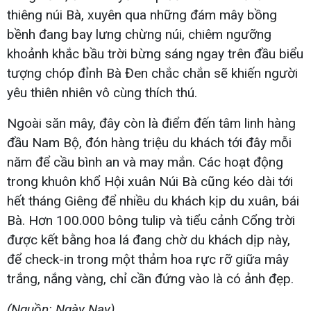
thiêng núi Bà, xuyên qua những đám mây bồng
bềnh đang bay lưng chừng núi, chiêm ngưỡng
khoảnh khắc bầu trời bừng sáng ngay trên đầu biểu
tượng chóp đỉnh Bà Đen chắc chắn sẽ khiến người
yêu thiên nhiên vô cùng thích thú.
Ngoài săn mây, đây còn là điểm đến tâm linh hàng
đầu Nam Bộ, đón hàng triệu du khách tới đây mỗi
năm để cầu bình an và may mắn. Các hoạt động
trong khuôn khổ Hội xuân Núi Bà cũng kéo dài tới
hết tháng Giêng để nhiều du khách kịp du xuân, bái
Bà. Hơn 100.000 bông tulip và tiểu cảnh Cổng trời
được kết bằng hoa lá đang chờ du khách dịp này,
để check-in trong một thảm hoa rực rỡ giữa mây
trắng, nắng vàng, chỉ cần đứng vào là có ảnh đẹp.
(Nguồn: Ngày Nay)