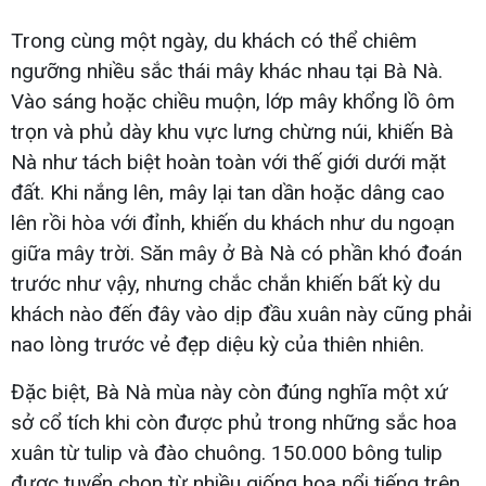
Trong cùng một ngày, du khách có thể chiêm
ngưỡng nhiều sắc thái mây khác nhau tại Bà Nà.
Vào sáng hoặc chiều muộn, lớp mây khổng lồ ôm
trọn và phủ dày khu vực lưng chừng núi, khiến Bà
Nà như tách biệt hoàn toàn với thế giới dưới mặt
đất. Khi nắng lên, mây lại tan dần hoặc dâng cao
lên rồi hòa với đỉnh, khiến du khách như du ngoạn
giữa mây trời. Săn mây ở Bà Nà có phần khó đoán
trước như vậy, nhưng chắc chắn khiến bất kỳ du
khách nào đến đây vào dịp đầu xuân này cũng phải
nao lòng trước vẻ đẹp diệu kỳ của thiên nhiên.
Đặc biệt, Bà Nà mùa này còn đúng nghĩa một xứ
sở cổ tích khi còn được phủ trong những sắc hoa
xuân từ tulip và đào chuông. 150.000 bông tulip
được tuyển chọn từ nhiều giống hoa nổi tiếng trên