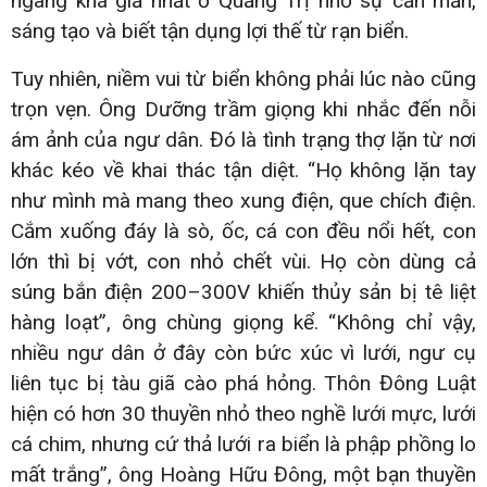
ngang khá giả nhất ở Quảng Trị nhờ sự cần mẫn,
sáng tạo và biết tận dụng lợi thế từ rạn biển.
Tuy nhiên, niềm vui từ biển không phải lúc nào cũng
trọn vẹn. Ông Dưỡng trầm giọng khi nhắc đến nỗi
ám ảnh của ngư dân. Đó là tình trạng thợ lặn từ nơi
khác kéo về khai thác tận diệt. “Họ không lặn tay
như mình mà mang theo xung điện, que chích điện.
Cắm xuống đáy là sò, ốc, cá con đều nổi hết, con
lớn thì bị vớt, con nhỏ chết vùi. Họ còn dùng cả
súng bắn điện 200–300V khiến thủy sản bị tê liệt
hàng loạt”, ông chùng giọng kể. “Không chỉ vậy,
nhiều ngư dân ở đây còn bức xúc vì lưới, ngư cụ
liên tục bị tàu giã cào phá hỏng. Thôn Đông Luật
hiện có hơn 30 thuyền nhỏ theo nghề lưới mực, lưới
cá chim, nhưng cứ thả lưới ra biển là phập phồng lo
mất trắng”, ông Hoàng Hữu Đông, một bạn thuyền