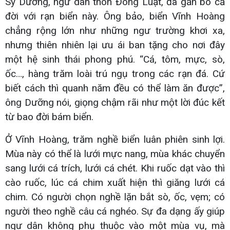
Sỹ Dưỡng, ngư dân thôn Đông Luật, đã gắn bó cả
đời với rạn biển này. Ông bảo, biển Vĩnh Hoàng
chẳng rộng lớn như những ngư trường khơi xa,
nhưng thiên nhiên lại ưu ái ban tặng cho nơi đây
một hệ sinh thái phong phú. “Cá, tôm, mực, sò,
ốc…, hàng trăm loài trú ngụ trong các rạn đá. Cứ
biết cách thì quanh năm đều có thể làm ăn được”,
ông Dưỡng nói, giọng chậm rãi như một lời đúc kết
từ bao đời bám biển.
Ở Vĩnh Hoàng, trăm nghề biển luân phiên sinh lợi.
Mùa này có thể là lưới mực nang, mùa khác chuyển
sang lưới cá trích, lưới cá chét. Khi ruốc dạt vào thì
cào ruốc, lúc cá chim xuất hiện thì giăng lưới cá
chim. Có người chọn nghề lặn bắt sò, ốc, vẹm; có
người theo nghề câu cá nghéo. Sự đa dạng ấy giúp
ngư dân không phụ thuộc vào một mùa vụ, mà