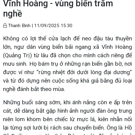
Vĩnh Hoàng - vùng biển trăm
nghề
Thanh Bình |
11/09/2025 15:30
Không có lợi thế cửa lạch để neo đậu tàu thuyền
lớn, ngư dân vùng biển bãi ngang xã Vĩnh Hoàng
(Quảng Trị) từ lâu đã chọn cho mình cách riêng để
mưu sinh. Họ bám trụ ở những rạn biển gần bờ, nơi
được ví như “rừng nhiệt đới dưới lòng đại dương”
và từ đó dựng nên cuộc sống khá giả bằng đủ loại
nghề đánh bắt theo mùa.
Những buổi sáng sớm, khi ánh nắng còn e ấp trên
cát, dễ dàng bắt gặp hình ảnh người đàn ông trung
niên lom khom bên chiếc lừ mực lá, kiên nhẫn nối
lại từng sợi lưới bị rách sau chuyến biển. Ông là Hồ