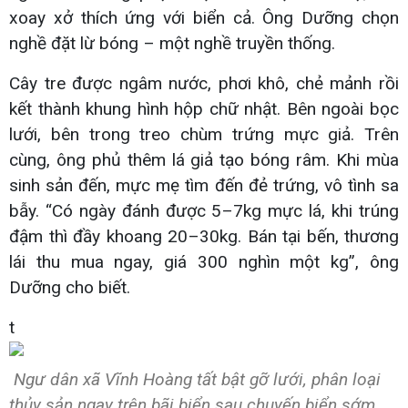
xoay xở thích ứng với biển cả. Ông Dưỡng chọn
nghề đặt lừ bóng – một nghề truyền thống.
Cây tre được ngâm nước, phơi khô, chẻ mảnh rồi
kết thành khung hình hộp chữ nhật. Bên ngoài bọc
lưới, bên trong treo chùm trứng mực giả. Trên
cùng, ông phủ thêm lá giả tạo bóng râm. Khi mùa
sinh sản đến, mực mẹ tìm đến đẻ trứng, vô tình sa
bẫy. “Có ngày đánh được 5–7kg mực lá, khi trúng
đậm thì đầy khoang 20–30kg. Bán tại bến, thương
lái thu mua ngay, giá 300 nghìn một kg”, ông
Dưỡng cho biết.
t
Ngư dân xã Vĩnh Hoàng tất bật gỡ lưới, phân loại
thủy sản ngay trên bãi biển sau chuyến biển sớm.