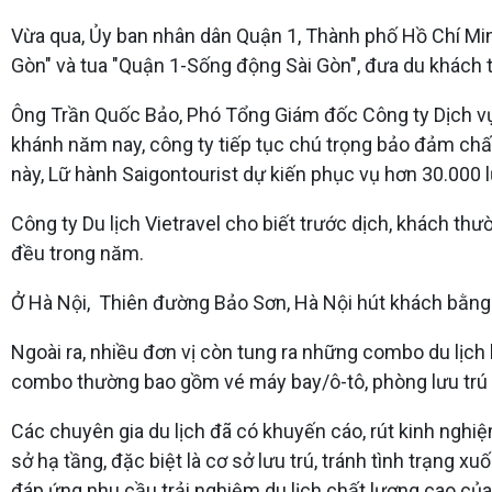
Vừa qua, Ủy ban nhân dân Quận 1, Thành phố Hồ Chí Minh
Gòn" và tua "Quận 1-Sống động Sài Gòn", đưa du khách 
Ông Trần Quốc Bảo, Phó Tổng Giám đốc Công ty Dịch vụ L
khánh năm nay, công ty tiếp tục chú trọng bảo đảm chấ
này, Lữ hành Saigontourist dự kiến phục vụ hơn 30.000 
Công ty Du lịch Vietravel cho biết trước dịch, khách thườ
đều trong năm.
Ở Hà Nội, Thiên đường Bảo Sơn, Hà Nội hút khách bằng 
Ngoài ra, nhiều đơn vị còn tung ra những combo du lịch h
combo thường bao gồm vé máy bay/ô-tô, phòng lưu trú v
Các chuyên gia du lịch đã có khuyến cáo, rút kinh nghi
sở hạ tầng, đặc biệt là cơ sở lưu trú, tránh tình trạng 
đáp ứng nhu cầu trải nghiệm du lịch chất lượng cao của