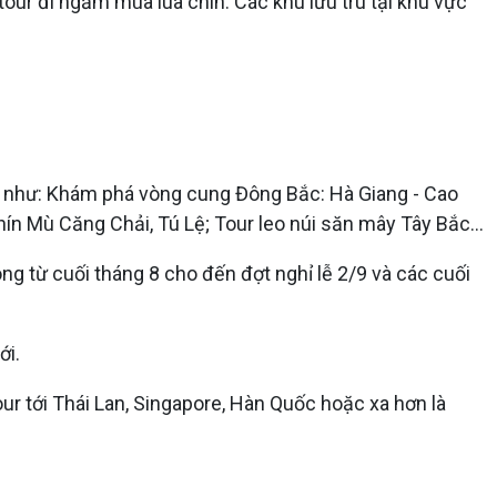
tour đi ngắm mùa lúa chín. Các khu lưu trú tại khu vực
 như: Khám phá vòng cung Đông Bắc: Hà Giang - Cao
 Mù Căng Chải, Tú Lệ; Tour leo núi săn mây Tây Bắc...
hòng từ cuối tháng 8 cho đến đợt nghỉ lễ 2/9 và các cuối
ới.
ur tới Thái Lan, Singapore, Hàn Quốc hoặc xa hơn là