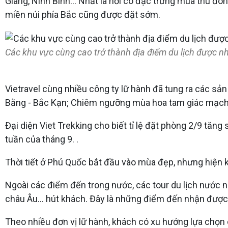
Giang, Ninh Bình... Nhất là nơi có đặc trưng mùa thu đô
miền núi phía Bắc cũng được đặt sớm.
Các khu vực cùng cao trở thành địa điểm du lịch được nh
Vietravel cùng nhiều công ty lữ hành đã tung ra các
Bằng - Bắc Kạn; Chiêm ngưỡng mùa hoa tam giác mạch H
Đại diện Viet Trekking cho biết tỉ lệ đặt phòng 2/9 tăng
tuần của tháng 9. .
Thời tiết ở Phú Quốc bắt đầu vào mùa đẹp, nhưng hiện kh
Ngoài các điểm đến trong nước, các tour du lịch nước n
châu Âu... hút khách. Đây là những điểm đến nhận được
Theo nhiều đơn vị lữ hành, khách có xu hướng lựa chọn cá