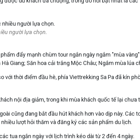
ng được du khách ưa chuộng, trong đó nổi bật nhất là các 
iều người lựa chọn.
 sản phẩm đẩy mạnh chùm tour ngắn ngày ngắm "mùa vàng"
à Giang; Săn hoa cải trắng Mộc Châu; Ngắm mùa lúa chín
 so với thời điểm đầu hè, phía Viettrekking Sa Pa đã kín p
ách nội địa giảm, trong khi mùa khách quốc tế lại chưa t
goài cũng đang bắt đầu hút khách hơn vào dịp này. Các to
 nhiều lượt hỏi thăm và đăng ký các sản phẩm du lịch.
c tua ngắn ngày với lịch trình kéo dài từ 2 đến 4 ngày.