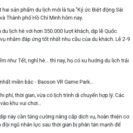
hai sản phẩm du lịch mới là tua "Ký ức Biệt động Sài
a và Thành phố Hồ Chí Minh hôm nay.
u lịch hè với hơn 350.000 lượt khách, dịp lễ Quốc
 vụ nhằm đáp ứng tốt nhất nhu cầu của du khách. Lễ 2-9
 như Tết, nghỉ hè... thì nay, họ có xu hướng du lịch trải
ớn nhất miền bắc - Baoson VR Game Park…
phí, thời gian, vừa có lịch trình di chuyển hợp lý. Các
 vào khu vui chơi…
 dịp này cần tăng cường nâng cấp dịch vụ, hoàn thiện cơ
độ đội ngũ nhân lực sau thời gian bị phân tán mạnh để