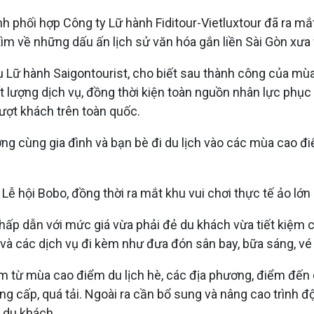
 phối hợp Công ty Lữ hành Fiditour-Vietluxtour đã ra mắt 
tìm về những dấu ấn lịch sử văn hóa gắn liền Sài Gòn xư
ữ hành Saigontourist, cho biết sau thành công của mùa d
t lượng dịch vụ, đồng thời kiện toàn nguồn nhân lực phục
lượt khách trên toàn quốc.
ng cùng gia đình và bạn bè đi du lịch vào các mùa cao điểm
Lễ hội Bobo, đồng thời ra mắt khu vui chơi thực tế ảo l
ấp dẫn với mức giá vừa phải đẻ du khách vừa tiết kiệm chi 
à các dịch vụ đi kèm như đưa đón sân bay, bữa sáng, vé
ệm từ mùa cao điểm du lịch hè, các địa phương, điểm đến
xuống cấp, quá tải. Ngoài ra cần bổ sung và nâng cao trình 
 du khách.