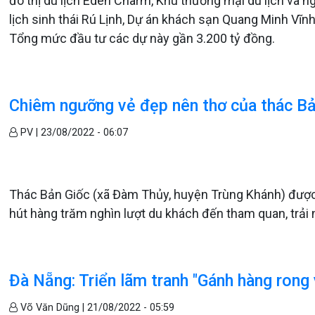
đô thị du lịch Eden Charm, Khu thương mại du lịch và 
lịch sinh thái Rú Lịnh, Dự án khách sạn Quang Minh Vĩn
Tổng mức đầu tư các dự này gần 3.200 tỷ đồng.
Chiêm ngưỡng vẻ đẹp nên thơ của thác B
PV |
23/08/2022 - 06:07
Thác Bản Giốc (xã Đàm Thủy, huyện Trùng Khánh) được 
hút hàng trăm nghìn lượt du khách đến tham quan, trải
Đà Nẵng: Triển lãm tranh "Gánh hàng rong
Võ Văn Dũng |
21/08/2022 - 05:59