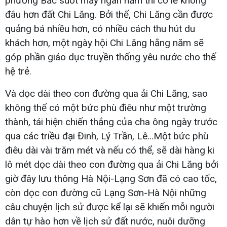
phương Bắc suốt mấy ngàn năm thì có lẽ không
đâu hơn đất Chi Lăng. Bởi thế, Chi Lăng cần được
quảng bá nhiều hơn, có nhiều cách thu hút du
khách hơn, một ngày hội Chi Lăng hằng năm sẽ
góp phần giáo dục truyền thống yêu nước cho thế
hệ trẻ.
Và dọc dài theo con đường qua ải Chi Lăng, sao
không thể có một bức phù điêu như một trường
thành, tái hiện chiến thắng của cha ông ngày trước
qua các triều đại Đinh, Lý Trần, Lê...Một bức phù
điêu dài vài trăm mét và nếu có thể, sẽ dài hàng ki
lô mét dọc dài theo con đường qua ải Chi Lăng bởi
giờ đây lưu thông Hà Nội-Lạng Sơn đã có cao tốc,
còn dọc con đường cũ Lạng Sơn-Hà Nội những
câu chuyện lịch sử được kể lại sẽ khiến mỗi người
dân tự hào hơn về lịch sử đất nước, nuôi dưỡng