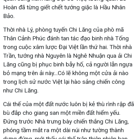
Hoàn đã từng giết chết tướng giặc là Hầu Nhân
Bảo.
Thời nhà Lý, phòng tuyến Chi Lăng của phò mã
Thân Cảnh Phúc đánh tan tác đạo binh nhà Tống
trong cuộc xâm lược Đại Việt lần thứ hai. Thời nhà
Trần, tướng nhà Nguyên là Nghê Nhuận qua ải Chi
Lăng cũng bị phục binh bẫy hố, cả người lẫn ngựa
bỏ mạng trên ải này...Có lẽ không một cửa ải nào
trong lịch sử nước Việt lại hào sảng chiến công
như Chi Lăng.
Cái thế của một đất nước luôn bị kẻ thù rình rập đã
bù đắp cho giang san một miền đất hiểm yếu.
Đứng trước Nhà trưng bày chiến thắng Chi Lăng,
phóng tầm mắt ra một dài núi như tường thành
dựng đứng, mới thấy cái thế trận thiên nhiên ban