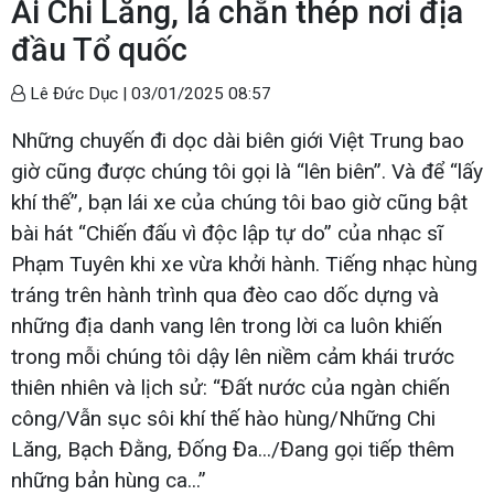
Ải Chi Lăng, lá chắn thép nơi địa
đầu Tổ quốc
Lê Đức Dục |
03/01/2025 08:57
Những chuyến đi dọc dài biên giới Việt Trung bao
giờ cũng được chúng tôi gọi là “lên biên”. Và để “lấy
khí thế”, bạn lái xe của chúng tôi bao giờ cũng bật
bài hát “Chiến đấu vì độc lập tự do” của nhạc sĩ
Phạm Tuyên khi xe vừa khởi hành. Tiếng nhạc hùng
tráng trên hành trình qua đèo cao dốc dựng và
những địa danh vang lên trong lời ca luôn khiến
trong mỗi chúng tôi dậy lên niềm cảm khái trước
thiên nhiên và lịch sử: “Đất nước của ngàn chiến
công/Vẫn sục sôi khí thế hào hùng/Những Chi
Lăng, Bạch Đằng, Đống Đa.../Đang gọi tiếp thêm
những bản hùng ca...”