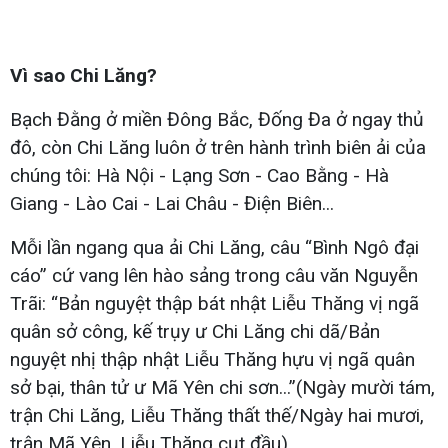
Vì sao Chi Lăng?
Bạch Đằng ở miền Đông Bắc, Đống Đa ở ngay thủ
đô, còn Chi Lăng luôn ở trên hành trình biên ải của
chúng tôi: Hà Nội - Lạng Sơn - Cao Bằng - Hà
Giang - Lào Cai - Lai Châu - Điện Biên...
Mỗi lần ngang qua ải Chi Lăng, câu “Bình Ngô đại
cáo” cứ vang lên hào sảng trong câu văn Nguyễn
Trãi: “Bản nguyệt thập bát nhật Liễu Thăng vị ngã
quân sở công, kế trụy ư Chi Lăng chi dã/Bản
nguyệt nhị thập nhật Liễu Thăng hựu vị ngã quân
sở bại, thân tử ư Mã Yên chi sơn...”(Ngày mười tám,
trận Chi Lăng, Liễu Thăng thất thế/Ngày hai mươi,
trận Mã Yên, Liễu Thăng cụt đầu).