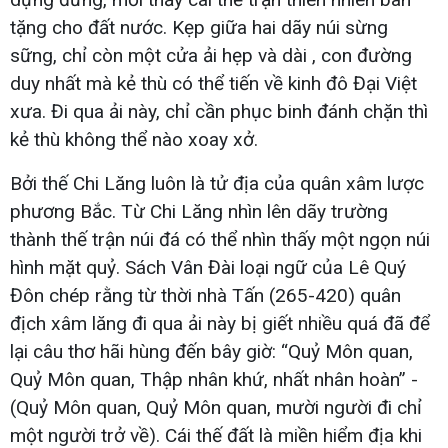
tặng cho đất nước. Kẹp giữa hai dãy núi sừng
sững, chỉ còn một cửa ải hẹp và dài , con đường
duy nhất mà kẻ thù có thể tiến về kinh đô Đại Việt
xưa. Đi qua ải này, chỉ cần phục binh đánh chặn thì
kẻ thù không thể nào xoay xở.
Bởi thế Chi Lăng luôn là tử địa của quân xâm lược
phương Bắc. Từ Chi Lăng nhìn lên dãy trường
thành thế trận núi đá có thể nhìn thấy một ngọn núi
hình mặt quỷ. Sách Vân Đài loại ngữ của Lê Quý
Đôn chép rằng từ thời nhà Tấn (265-420) quân
địch xâm lăng đi qua ải này bị giết nhiều quá đã để
lại câu thơ hãi hùng đến bây giờ: “Quỷ Môn quan,
Quỷ Môn quan, Thập nhân khứ, nhất nhân hoàn” -
(Quỷ Môn quan, Quỷ Môn quan, mười người đi chỉ
một người trở về). Cái thế đất là miền hiểm địa khi