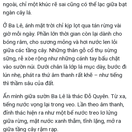
ngoài, chỉ một khúc rẽ sai cũng có thể lạc giữa bạt
ngàn cây lá.
Ở Ba Lê, ánh mặt trời chỉ kịp lọt qua tán rừng vài
giờ mỗi ngày. Phần lớn thời gian còn lại dành cho
bóng râm, cho sương mỏng và hơi nước len lỏi
giữa các tầng cây. Những thân gỗ cổ thụ sừng
sững, rễ xòe rộng như những cánh tay bấu chặt
vào sườn núi. Dưới chân là lớp lá mục dày, bước đi
lún nhẹ, phát ra thứ âm thanh rất khẽ – như tiếng
thì thầm sâu của đất.
Ẩn mình giữa sườn Ba Lê là thác Đỗ Quyên. Từ xa,
tiếng nước vọng lại trong veo. Lần theo âm thanh,
đỉnh thác hiện ra như một bể nước treo lơ lửng
giữa rừng, mặt nước xanh thẫm, tĩnh lặng, mở ra
giữa tầng cây rậm rạp.