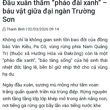
Đầu xuân thăm “pháo đài xanh” –
báu vật giữa đại ngàn Trường
Sơn
Thanh Bình |
02/03/2026 09:14
Không chỉ là không gian sinh tồn bao đời của đồng
bào Vân Kiều, Pa Cô, vùng rừng phía Nam Quảng
Trị (thuộc xã Hướng Hóa và Đakrông) còn là một
“pháo đài xanh”, “bảo tàng sống” của hệ sinh thái
nhiệt đới; lặng lẽ, bền bỉ giữ nhịp thở cho cả vùng
hạ du.
Ngày đầu xuân, sương mù mỏng như tấm voan
trắng quấn quanh triền núi trùng điệp. Rừng nguyên
sinh tầng tầng lớp lớp khép mở trong ánh nắng non,
nơi tiếng gà rừng gọi bầy lẫn vào tiếng nước khe