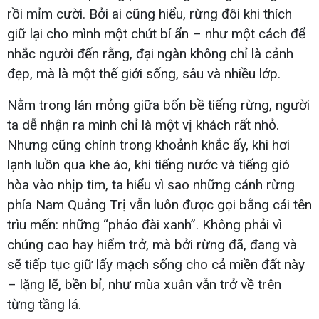
rồi mỉm cười. Bởi ai cũng hiểu, rừng đôi khi thích
giữ lại cho mình một chút bí ẩn – như một cách để
nhắc người đến rằng, đại ngàn không chỉ là cảnh
đẹp, mà là một thế giới sống, sâu và nhiều lớp.
Nằm trong lán mỏng giữa bốn bề tiếng rừng, người
ta dễ nhận ra mình chỉ là một vị khách rất nhỏ.
Nhưng cũng chính trong khoảnh khắc ấy, khi hơi
lạnh luồn qua khe áo, khi tiếng nước và tiếng gió
hòa vào nhịp tim, ta hiểu vì sao những cánh rừng
phía Nam Quảng Trị vẫn luôn được gọi bằng cái tên
trìu mến: những “pháo đài xanh”. Không phải vì
chúng cao hay hiểm trở, mà bởi rừng đã, đang và
sẽ tiếp tục giữ lấy mạch sống cho cả miền đất này
– lặng lẽ, bền bỉ, như mùa xuân vẫn trở về trên
từng tầng lá.