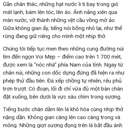
Gần chân thác, những hạt nước li ti bay trong gió
mát lạnh, bám lên tóc, lên áo. Ánh nắng xiên qua
màn nước, vỡ thành những vệt cầu vồng mờ ảo.
Giữa không gian ấy, tiếng nói bỗng nhỏ lại, như thể
rừng đang giữ riêng cho mình một nhịp thở.
Chúng tôi tiếp tục men theo những cung đường núi
tìm đến ngọn Voi Mẹp – điểm cao trên 1.700 mét,
được xem là “nóc nhà” phía Nam của tỉnh. Ngay từ
chân núi, những con dốc dựng đứng đã hiện ra như
phép thử đầu tiên. Đá xếp chồng tự nhiên, rêu phủ
trơn trượt. Có đoạn, lối đi chỉ vừa đủ một bàn chân
đặt xuống, bên dưới là vực sâu chìm trong sương.
Tiếng bước chân dẫm lên lá khô hòa cùng nhịp thở
nặng dần. Không gian càng lên cao càng trong và
mỏng. Những giọt sương đọng trên lá bắt đầu ánh