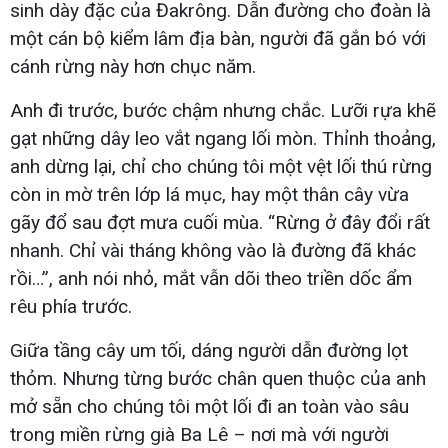
sinh dày đặc của Đakrông. Dẫn đường cho đoàn là
một cán bộ kiểm lâm địa bàn, người đã gắn bó với
cánh rừng này hơn chục năm.
Anh đi trước, bước chậm nhưng chắc. Lưỡi rựa khẽ
gạt những dây leo vắt ngang lối mòn. Thỉnh thoảng,
anh dừng lại, chỉ cho chúng tôi một vệt lối thú rừng
còn in mờ trên lớp lá mục, hay một thân cây vừa
gãy đổ sau đợt mưa cuối mùa. “Rừng ở đây đổi rất
nhanh. Chỉ vài tháng không vào là đường đã khác
rồi…”, anh nói nhỏ, mắt vẫn dõi theo triền dốc ẩm
rêu phía trước.
Giữa tầng cây um tối, dáng người dẫn đường lọt
thỏm. Nhưng từng bước chân quen thuộc của anh
mở sẵn cho chúng tôi một lối đi an toàn vào sâu
trong miền rừng già Ba Lê – nơi mà với người