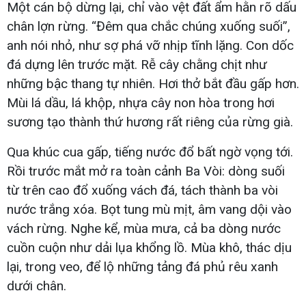
Một cán bộ dừng lại, chỉ vào vệt đất ẩm hằn rõ dấu
chân lợn rừng. “Đêm qua chắc chúng xuống suối”,
anh nói nhỏ, như sợ phá vỡ nhịp tĩnh lặng. Con dốc
đá dựng lên trước mặt. Rễ cây chằng chịt như
những bậc thang tự nhiên. Hơi thở bắt đầu gấp hơn.
Mùi lá dầu, lá khộp, nhựa cây non hòa trong hơi
sương tạo thành thứ hương rất riêng của rừng già.
Qua khúc cua gấp, tiếng nước đổ bất ngờ vọng tới.
Rồi trước mắt mở ra toàn cảnh Ba Vòi: dòng suối
từ trên cao đổ xuống vách đá, tách thành ba vòi
nước trắng xóa. Bọt tung mù mịt, âm vang dội vào
vách rừng. Nghe kể, mùa mưa, cả ba dòng nước
cuồn cuộn như dải lụa khổng lồ. Mùa khô, thác dịu
lại, trong veo, để lộ những tảng đá phủ rêu xanh
dưới chân.