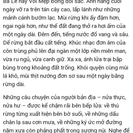
Ba Lê hay Voi Mẹp bỗng đổi sắc. Ánh nắng cuối
ngày vỡ ra trên tán cây cao, lấp lánh như những
mảnh cánh bướm lạc. Mùi rừng khi ấy đậm hơn,
ngai ngái hơn, như thể đất đang thở ra hơi ấm của
một ngày dài. Đêm đến, tiếng nước đổ vang và sâu.
Dế rừng bắt đầu cất tiếng. Khúc nhạc đơn âm của
côn trùng phủ lên đại ngàn một lớp nền miên man,
vừa ru ngủ, vừa canh giữ. Xa xa, ánh lửa trại bập
bùng trong khoảng đất trống. Khói quyện cùng mùi
lá khô, mùi thịt nướng đơn sơ sau một ngày băng
rừng dài.
Những câu chuyện của người bản địa – nửa thực,
nửa hư – được kể chậm rãi bên bếp lửa: về thú
rừng từng xuất hiện bên bờ suối, về những dấu
chân lạ sau cơn mưa, về những ký ức mở đường
năm xưa còn phảng phất trong sương núi. Nghe để