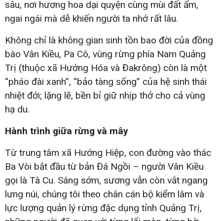
sâu, nơi hương hoa dại quyện cùng mùi đất ẩm,
ngai ngái mà dễ khiến người ta nhớ rất lâu.
Không chỉ là không gian sinh tồn bao đời của đồng
bào Vân Kiều, Pa Cô, vùng rừng phía Nam Quảng
Trị (thuộc xã Hướng Hóa và Đakrông) còn là một
“pháo đài xanh”, “bảo tàng sống” của hệ sinh thái
nhiệt đới; lặng lẽ, bền bỉ giữ nhịp thở cho cả vùng
hạ du.
Hành trình giữa rừng và mây
Từ trung tâm xã Hướng Hiệp, con đường vào thác
Ba Vòi bắt đầu từ bản Đá Ngồi – người Vân Kiều
gọi là Tà Cu. Sáng sớm, sương vẫn còn vắt ngang
lưng núi, chúng tôi theo chân cán bộ kiểm lâm và
lực lượng quản lý rừng đặc dụng tỉnh Quảng Trị,