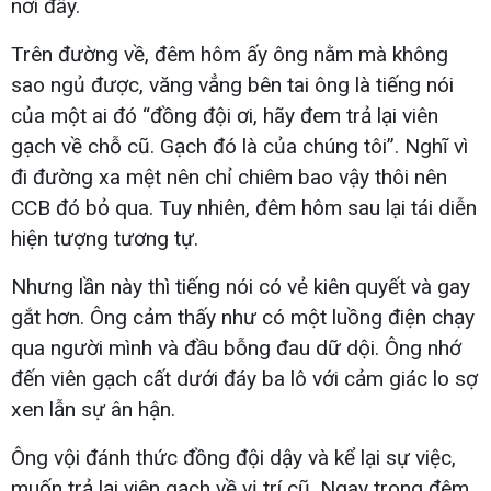
nơi đây.
Trên đường về, đêm hôm ấy ông nằm mà không
sao ngủ được, văng vẳng bên tai ông là tiếng nói
của một ai đó “đồng đội ơi, hãy đem trả lại viên
gạch về chỗ cũ. Gạch đó là của chúng tôi”. Nghĩ vì
đi đường xa mệt nên chỉ chiêm bao vậy thôi nên
CCB đó bỏ qua. Tuy nhiên, đêm hôm sau lại tái diễn
hiện tượng tương tự.
Nhưng lần này thì tiếng nói có vẻ kiên quyết và gay
gắt hơn. Ông cảm thấy như có một luồng điện chạy
qua người mình và đầu bỗng đau dữ dội. Ông nhớ
đến viên gạch cất dưới đáy ba lô với cảm giác lo sợ
xen lẫn sự ân hận.
Ông vội đánh thức đồng đội dậy và kể lại sự việc,
muốn trả lại viên gạch về vị trí cũ. Ngay trong đêm,