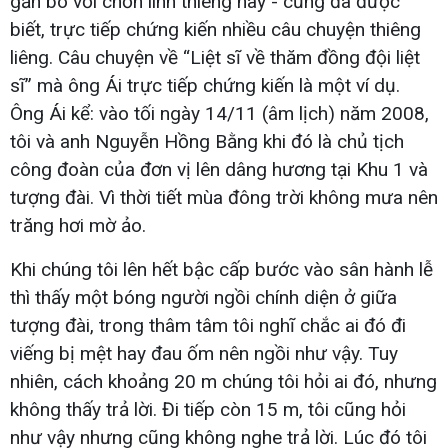
gắn bó với chốn linh thiêng này - cũng đã được
biết, trực tiếp chứng kiến nhiều câu chuyện thiêng
liêng. Câu chuyện về “Liệt sĩ về thăm đồng đội liệt
sĩ” mà ông Ái trực tiếp chứng kiến là một ví dụ.
Ông Ái kể: vào tối ngày 14/11 (âm lịch) năm 2008,
tôi và anh Nguyễn Hồng Bằng khi đó là chủ tịch
công đoàn của đơn vị lên dâng hương tại Khu 1 và
tượng đài. Vì thời tiết mùa đông trời không mưa nên
trăng hơi mờ ảo.
Khi chúng tôi lên hết bậc cấp bước vào sân hành lễ
thì thấy một bóng người ngồi chính diện ở giữa
tượng đài, trong thâm tâm tôi nghĩ chắc ai đó đi
viếng bị mệt hay đau ốm nên ngồi như vậy. Tuy
nhiên, cách khoảng 20 m chúng tôi hỏi ai đó, nhưng
không thấy trả lời. Đi tiếp còn 15 m, tôi cũng hỏi
như vậy nhưng cũng không nghe trả lời. Lúc đó tôi