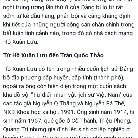
nghị trung ương lần thứ 8 của Đảng bị lộ từ rất
sớm từ kẻ đầu hàng, phản bội và càng khẳng định
khí tiết của những người cộng sản chân chính trong
bất luận tình cảnh nào, trong đó có nhà cách mạng
Hồ Xuân Lưu.
Từ Hồ Xuân Lưu đến Trần Quốc Thảo
Hồ Xuân Lưu có tên trong nhiều cuốn lịch sử Đảng
bộ địa phương cấp huyện, cấp tỉnh (thành phố),
ngoài ra ông còn hiện diện trong một cuốn sách
khá đồ sộ: "Từ điển nhân vật lịch sử Việt Nam" của
các tác giả Nguyễn Q Thắng và Nguyễn Bá Thế,
NXB Khoa học xã hội, 1991. Ông sinh năm 1914, hi
sinh năm 1957, quê gốc ở Cổ Thành, Triệu Phong,
Quảng Trị nhưng gia đình lên sinh cơ lập nghiệp ở
huyện Cam Lộ. Ông là em ruột của nhà cách mạng,