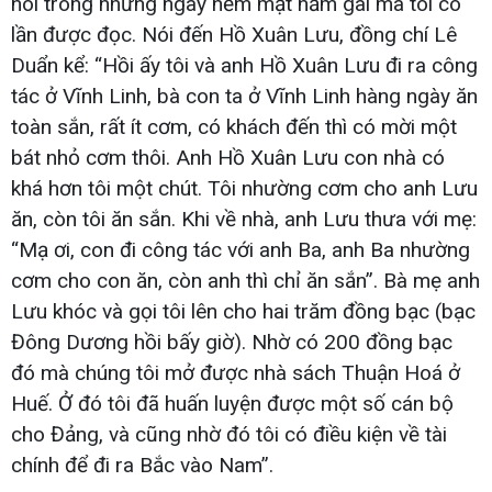
nòi trong những ngày nếm mật nằm gai mà tôi có
lần được đọc. Nói đến Hồ Xuân Lưu, đồng chí Lê
Duẩn kể: “Hồi ấy tôi và anh Hồ Xuân Lưu đi ra công
tác ở Vĩnh Linh, bà con ta ở Vĩnh Linh hàng ngày ăn
toàn sắn, rất ít cơm, có khách đến thì có mời một
bát nhỏ cơm thôi. Anh Hồ Xuân Lưu con nhà có
khá hơn tôi một chút. Tôi nhường cơm cho anh Lưu
ăn, còn tôi ăn sắn. Khi về nhà, anh Lưu thưa với mẹ:
“Mạ ơi, con đi công tác với anh Ba, anh Ba nhường
cơm cho con ăn, còn anh thì chỉ ăn sắn”. Bà mẹ anh
Lưu khóc và gọi tôi lên cho hai trăm đồng bạc (bạc
Đông Dương hồi bấy giờ). Nhờ có 200 đồng bạc
đó mà chúng tôi mở được nhà sách Thuận Hoá ở
Huế. Ở đó tôi đã huấn luyện được một số cán bộ
cho Đảng, và cũng nhờ đó tôi có điều kiện về tài
chính để đi ra Bắc vào Nam”.