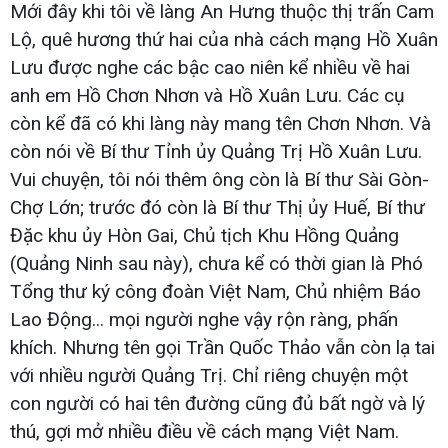
Mới đây khi tôi về làng An Hưng thuộc thị trấn Cam
Lộ, quê hương thứ hai của nhà cách mạng Hồ Xuân
Lưu được nghe các bậc cao niên kể nhiều về hai
anh em Hồ Chơn Nhơn và Hồ Xuân Lưu. Các cụ
còn kể đã có khi làng này mang tên Chơn Nhơn. Và
còn nói về Bí thư Tỉnh ủy Quảng Trị Hồ Xuân Lưu.
Vui chuyện, tôi nói thêm ông còn là Bí thư Sài Gòn-
Chợ Lớn; trước đó còn là Bí thư Thị ủy Huế, Bí thư
Đặc khu ủy Hòn Gai, Chủ tịch Khu Hồng Quảng
(Quảng Ninh sau này), chưa kể có thời gian là Phó
Tổng thư ký công đoàn Việt Nam, Chủ nhiệm Báo
Lao Động... mọi người nghe vậy rộn ràng, phấn
khích. Nhưng tên gọi Trần Quốc Thảo vẫn còn lạ tai
với nhiều người Quảng Trị. Chỉ riêng chuyện một
con người có hai tên đường cũng đủ bất ngờ và lý
thú, gợi mở nhiều điều về cách mạng Việt Nam.