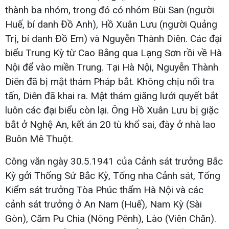
thành ba nhóm, trong đó có nhóm Bùi San (người
Huế, bí danh Đồ Anh), Hồ Xuân Lưu (người Quảng
Trị, bí danh Đồ Em) và Nguyễn Thành Diên. Các đại
biểu Trung Kỳ từ Cao Bằng qua Lạng Sơn rồi về Hà
Nội để vào miền Trung. Tại Hà Nội, Nguyễn Thành
Diên đã bị mật thám Pháp bắt. Không chịu nổi tra
tấn, Diên đã khai ra. Mật thám giăng lưới quyết bắt
luôn các đại biểu còn lại. Ông Hồ Xuân Lưu bị giặc
bắt ở Nghệ An, kết án 20 tù khổ sai, đày ở nhà lao
Buôn Mê Thuột.
Công văn ngày 30.5.1941 của Cảnh sát trưởng Bắc
Kỳ gởi Thống Sứ Bắc Kỳ, Tổng nha Cảnh sát, Tổng
Kiểm sát trưởng Tòa Phúc thẩm Hà Nội và các
cảnh sát trưởng ở An Nam (Huế), Nam Kỳ (Sài
Gòn), Căm Pu Chia (Nông Pênh), Lào (Viên Chăn).