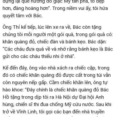
dựng lại quê hương do giặc Mỹ tàn phá, to đẹp
hơn, đàng hoàng hơn”. Trong niềm vui ấy, tôi hứa
quyết tâm với Bác.
Ông Thỉ kể tiếp, lúc lên xe ra về, Bác còn tặng
chúng tôi mỗi người một gói quà, trong gói quà có:
khăn quàng đỏ, chiếc đàn và bánh kẹo. Bác dặn:
“Các cháu đưa quà về và nhớ rằng bánh kẹo là Bác
gửi cho các cháu thiếu nhi ở nhà”.
Kể đến đây, ông vào nhà xách ra chiếc cặp, trong
đó có chiếc khăn quàng đỏ được cất trong túi vẫn
còn nguyên nếp gấp. Cầm chiếc khăn lên, ông tự
hào khoe: “Đây chính là chiếc khăn quàng đỏ Bác
Hồ tặng trong dịp tôi ra Hà Nội dự Đại hội Anh
hùng, chiến sĩ thi đua chống Mỹ cứu nước. Sau khi
trở về Vĩnh Linh, tôi gọi các bạn đến nhà truyền