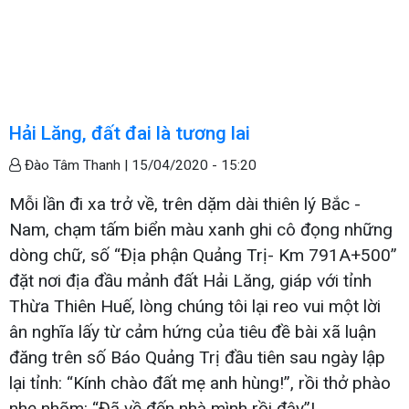
Hải Lăng, đất đai là tương lai
Đào Tâm Thanh |
15/04/2020 - 15:20
Mỗi lần đi xa trở về, trên dặm dài thiên lý Bắc -
Nam, chạm tấm biển màu xanh ghi cô đọng những
dòng chữ, số “Địa phận Quảng Trị- Km 791A+500”
đặt nơi địa đầu mảnh đất Hải Lăng, giáp với tỉnh
Thừa Thiên Huế, lòng chúng tôi lại reo vui một lời
ân nghĩa lấy từ cảm hứng của tiêu đề bài xã luận
đăng trên số Báo Quảng Trị đầu tiên sau ngày lập
lại tỉnh: “Kính chào đất mẹ anh hùng!”, rồi thở phào
nhẹ nhõm: “Đã về đến nhà mình rồi đây”!