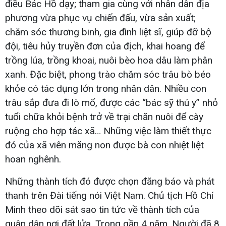
điều Bác Hồ dạy; tham gia cùng với nhân dân địa
phương vừa phục vụ chiến đấu, vừa sản xuất;
chăm sóc thương binh, gia đình liệt sĩ, giúp đỡ bộ
đội, tiêu hủy truyền đơn của địch, khai hoang để
trồng lúa, trồng khoai, nuôi bèo hoa dâu làm phân
xanh. Đặc biệt, phong trào chăm sóc trâu bò béo
khỏe có tác dụng lớn trong nhân dân. Nhiều con
trâu sắp đưa đi lò mổ, được các “bác sỹ thú y” nhỏ
tuổi chữa khỏi bệnh trở về trại chăn nuôi để cày
ruộng cho hợp tác xã… Những việc làm thiết thực
đó của xã viên măng non được bà con nhiệt liệt
hoan nghênh.
Những thành tích đó được chọn đăng báo và phát
thanh trên Đài tiếng nói Việt Nam. Chủ tịch Hồ Chí
Minh theo dõi sát sao tin tức về thành tích của
quân dân nơi đất lửa. Trong gần 4 năm, Người đã 8