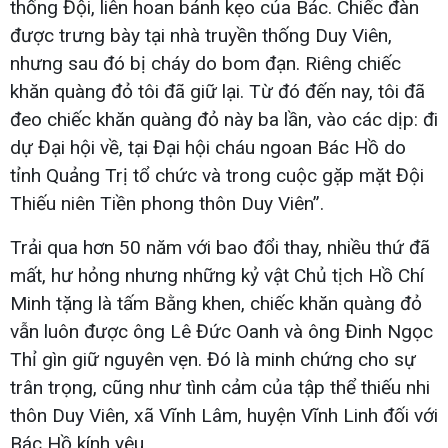
thống Đội, liên hoan bánh kẹo của Bác. Chiếc đàn
được trưng bày tại nhà truyền thống Duy Viên,
nhưng sau đó bị cháy do bom đạn. Riêng chiếc
khăn quàng đỏ tôi đã giữ lại. Từ đó đến nay, tôi đã
đeo chiếc khăn quàng đỏ này ba lần, vào các dịp: đi
dự Đại hội về, tại Đại hội cháu ngoan Bác Hồ do
tỉnh Quảng Trị tổ chức và trong cuộc gặp mặt Đội
Thiếu niên Tiền phong thôn Duy Viên”.
Trải qua hơn 50 năm với bao đổi thay, nhiều thứ đã
mất, hư hỏng nhưng những kỷ vật Chủ tịch Hồ Chí
Minh tặng là tấm Bằng khen, chiếc khăn quàng đỏ
vẫn luôn được ông Lê Đức Oanh và ông Đinh Ngọc
Thỉ gìn giữ nguyên vẹn. Đó là minh chứng cho sự
trân trọng, cũng như tình cảm của tập thể thiếu nhi
thôn Duy Viên, xã Vĩnh Lâm, huyện Vĩnh Linh đối với
Bác Hồ kính yêu.