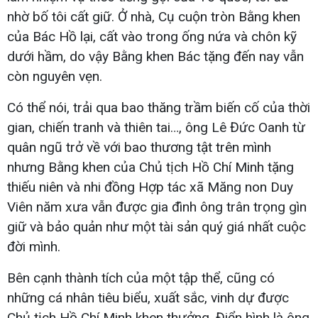
nhờ bố tôi cất giữ. Ở nhà, Cụ cuộn tròn Bằng khen
của Bác Hồ lại, cất vào trong ống nứa và chôn kỹ
dưới hầm, do vậy Bằng khen Bác tặng đến nay vẫn
còn nguyên vẹn.
Có thể nói, trải qua bao thăng trầm biến cố của thời
gian, chiến tranh và thiên tai…, ông Lê Đức Oanh từ
quân ngũ trở về với bao thương tật trên mình
nhưng Bằng khen của Chủ tịch Hồ Chí Minh tặng
thiếu niên và nhi đồng Hợp tác xã Măng non Duy
Viên năm xưa vẫn được gia đình ông trân trọng gìn
giữ và bảo quản như một tài sản quý giá nhất cuộc
đời mình.
Bên cạnh thành tích của một tập thể, cũng có
những cá nhân tiêu biểu, xuất sắc, vinh dự được
Chủ tịch Hồ Chí Minh khen thưởng. Điển hình là ông