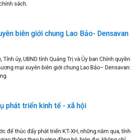
chính sách.
yên biên giới chung Lao Bảo- Densavan
, Tỉnh ủy, UBND tỉnh Quảng Trị và Ủy ban Chính quyền
 thương mại xuyên biên giới chung Lao Bảo– Densavan:
ọng.
phát triển kinh tế - xã hội
ước để thúc đẩy phát triển KT-XH, những năm qua, tỉnh
 giao thông theo hướng đồng bộ, hiện đại, không chỉ