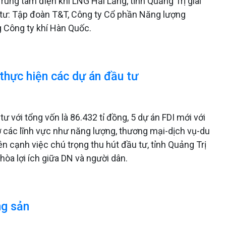
rung tâm điện khí LNG Hải Lăng, tỉnh Quảng Trị giai
 tư: Tập đoàn T&T, Công ty Cổ phần Năng lượng
 Công ty khí Hàn Quốc.
 thực hiện các dự án đầu tư
ư với tổng vốn là 86.432 tỉ đồng, 5 dự án FDI mới với
ở các lĩnh vực như năng lượng, thương mại-dịch vụ-du
ên cạnh việc chú trọng thu hút đầu tư, tỉnh Quảng Trị
òa lợi ích giữa DN và người dân.
ng sản