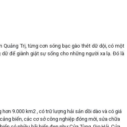
n Quảng Trị, từng cơn sóng bạc gào thét dữ dội, có một
 dữ để giành giật sự sống cho những người xa lạ. Đó là
.
n
 hơn 9.000 km2 , có trữ lượng hải sản dồi dào và có giá
ển cảng biển, các cơ sở công nghiệp đóng mới, sửa chữa
ờ biển có nhiều bãi biển đẹp như Cửa Tùng, Gio Hải, Cửa