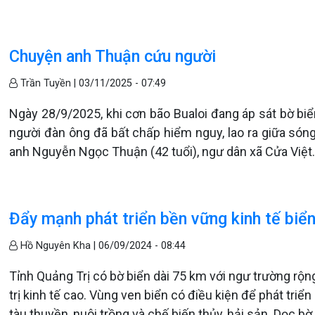
Chuyện anh Thuận cứu người
Trần Tuyền |
03/11/2025 - 07:49
Ngày 28/9/2025, khi cơn bão Bualoi đang áp sát bờ biể
người đàn ông đã bất chấp hiểm nguy, lao ra giữa sóng
anh Nguyễn Ngọc Thuận (42 tuổi), ngư dân xã Cửa Việt
Đẩy mạnh phát triển bền vững kinh tế biể
Hồ Nguyên Kha |
06/09/2024 - 08:44
Tỉnh Quảng Trị có bờ biển dài 75 km với ngư trường rộng
trị kinh tế cao. Vùng ven biển có điều kiện để phát tri
tàu thuyền, nuôi trồng và chế biến thủy, hải sản. Dọc b